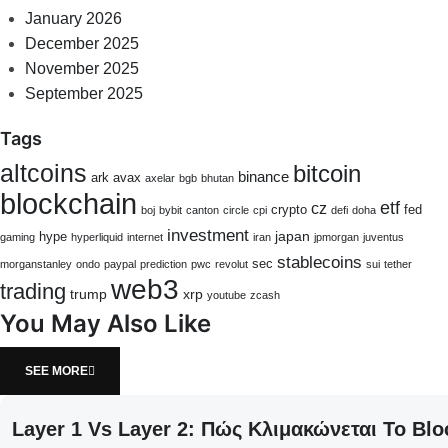
January 2026
December 2025
November 2025
September 2025
Tags
altcoins
bitcoin
binance
ark
avax
axelar
bgb
bhutan
blockchain
etf
cz
crypto
fed
boj
bybit
canton
circle
cpi
defi
doha
investment
japan
hype
gaming
hyperliquid
internet
iran
jpmorgan
juventus
stablecoins
sec
morganstanley
ondo
paypal
prediction
pwc
revolut
sui
tether
web3
trading
trump
xrp
youtube
zcash
You May Also Like
SEE MORE
Layer 1 Vs Layer 2: Πώς Κλιμακώνεται Το Blo