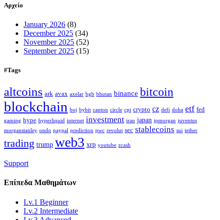
Αρχείο
January 2026
(8)
December 2025
(34)
November 2025
(52)
September 2025
(15)
#Tags
altcoins
bitcoin
binance
ark
avax
axelar
bgb
bhutan
blockchain
etf
cz
crypto
fed
boj
bybit
canton
circle
cpi
defi
doha
investment
japan
hype
gaming
hyperliquid
internet
iran
jpmorgan
juventus
stablecoins
sec
morganstanley
ondo
paypal
prediction
pwc
revolut
sui
tether
web3
trading
trump
xrp
youtube
zcash
Support
Επίπεδα
Μαθημάτων
Lv.1 Beginner
Lv.2 Intermediate
Lv.3 Advanced