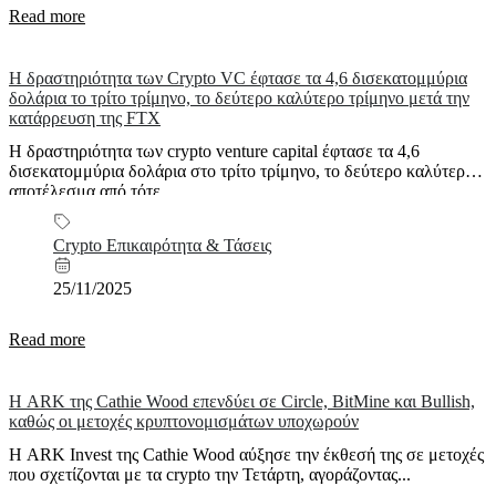
Read more
Η δραστηριότητα των Crypto VC έφτασε τα 4,6 δισεκατομμύρια
δολάρια το τρίτο τρίμηνο, το δεύτερο καλύτερο τρίμηνο μετά την
κατάρρευση της FTX
Η δραστηριότητα των crypto venture capital έφτασε τα 4,6
δισεκατομμύρια δολάρια στο τρίτο τρίμηνο, το δεύτερο καλύτερο
αποτέλεσμα από τότε...
Crypto Επικαιρότητα & Τάσεις
25/11/2025
Read more
Η ARK της Cathie Wood επενδύει σε Circle, BitMine και Bullish,
καθώς οι μετοχές κρυπτονομισμάτων υποχωρούν
Η ARK Invest της Cathie Wood αύξησε την έκθεσή της σε μετοχές
που σχετίζονται με τα crypto την Τετάρτη, αγοράζοντας...