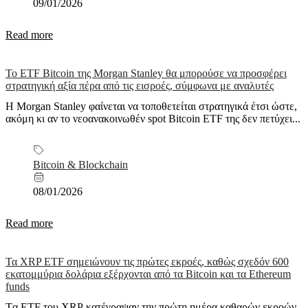
09/01/2026
Read more
Το ETF Bitcoin της Morgan Stanley θα μπορούσε να προσφέρει
στρατηγική αξία πέρα από τις εισροές, σύμφωνα με αναλυτές
Η Morgan Stanley φαίνεται να τοποθετείται στρατηγικά έτσι ώστε,
ακόμη κι αν το νεοανακοινωθέν spot Bitcoin ETF της δεν πετύχει...
Bitcoin & Blockchain
08/01/2026
Read more
Τα XRP ETF σημειώνουν τις πρώτες εκροές, καθώς σχεδόν 600
εκατομμύρια δολάρια εξέρχονται από τα Bitcoin και τα Ethereum
funds
Tα ETF του XRP κατέγραψαν την πρώτη ημέρα καθαρών εκροών