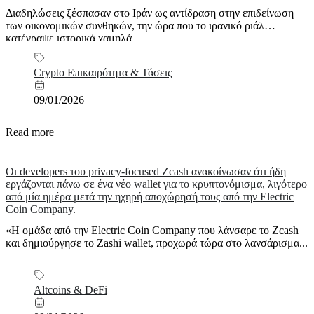
Διαδηλώσεις ξέσπασαν στο Ιράν ως αντίδραση στην επιδείνωση
των οικονομικών συνθηκών, την ώρα που το ιρανικό ριάλ
κατέγραψε ιστορικά χαμηλά...
Crypto Επικαιρότητα & Τάσεις
09/01/2026
Read more
Οι developers του privacy-focused Zcash ανακοίνωσαν ότι ήδη
εργάζονται πάνω σε ένα νέο wallet για το κρυπτονόμισμα, λιγότερο
από μία ημέρα μετά την ηχηρή αποχώρησή τους από την Electric
Coin Company.
«Η ομάδα από την Electric Coin Company που λάνσαρε το Zcash
και δημιούργησε το Zashi wallet, προχωρά τώρα στο λανσάρισμα...
Altcoins & DeFi