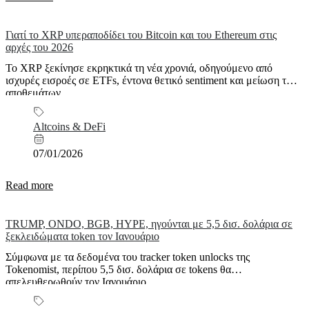
Γιατί το XRP υπεραποδίδει του Bitcoin και του Ethereum στις
αρχές του 2026
Το XRP ξεκίνησε εκρηκτικά τη νέα χρονιά, οδηγούμενο από
ισχυρές εισροές σε ETFs, έντονα θετικό sentiment και μείωση των
αποθεμάτων...
Altcoins & DeFi
07/01/2026
Read more
TRUMP, ONDO, BGB, HYPE, ηγούνται με 5,5 δισ. δολάρια σε
ξεκλειδώματα token τον Ιανουάριο
Σύμφωνα με τα δεδομένα του tracker token unlocks της
Tokenomist, περίπου 5,5 δισ. δολάρια σε tokens θα
απελευθερωθούν τον Ιανουάριο....