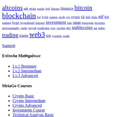
altcoins
bitcoin
binance
ark
avax
axelar
bgb
bhutan
blockchain
etf
cz
crypto
fed
boj
bybit
canton
circle
cpi
defi
doha
investment
japan
hype
gaming
hyperliquid
internet
iran
jpmorgan
juventus
stablecoins
sec
morganstanley
ondo
paypal
prediction
pwc
revolut
sui
tether
web3
trading
trump
xrp
youtube
zcash
Support
Επίπεδα
Μαθημάτων
Lv.1 Beginner
Lv.2 Intermediate
Lv.3 Advanced
MetaGo
Courses
Crypto Basic
Crypto Intermediate
Crypto Advanced
Investments Course
Technical Analysis Basic