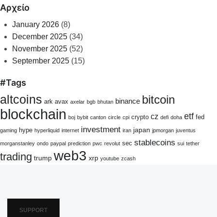
Αρχείο
January 2026
(8)
December 2025
(34)
November 2025
(52)
September 2025
(15)
#Tags
altcoins
bitcoin
binance
ark
avax
axelar
bgb
bhutan
blockchain
etf
cz
crypto
fed
boj
bybit
canton
circle
cpi
defi
doha
investment
japan
hype
gaming
hyperliquid
internet
iran
jpmorgan
juventus
stablecoins
sec
morganstanley
ondo
paypal
prediction
pwc
revolut
sui
tether
web3
trading
trump
xrp
youtube
zcash
SUPPORT