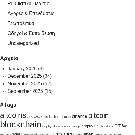
Ρυθμιστικό Πλαίσιο
Αγορές & Επενδύσεις
Γεωπολιτικά
Οδηγοί & Εκπαίδευση
Uncategorized
Αρχείο
January 2026
(8)
December 2025
(34)
November 2025
(52)
September 2025
(15)
#Tags
altcoins
bitcoin
binance
ark
avax
axelar
bgb
bhutan
blockchain
etf
cz
crypto
fed
boj
bybit
canton
circle
cpi
defi
doha
investment
japan
hype
gaming
hyperliquid
internet
iran
jpmorgan
juventus