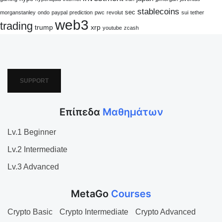
stablecoins
sec
morganstanley
ondo
paypal
prediction
pwc
revolut
sui
tether
web3
trading
trump
xrp
youtube
zcash
SUPPORT
Επίπεδα
Μαθημάτων
Lv.1 Beginner
Lv.2 Intermediate
Lv.3 Advanced
MetaGo
Courses
Crypto Basic
Crypto Intermediate
Crypto Advanced