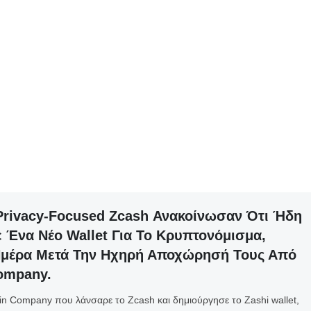
Next Post
ρα από τις εισροές, σύμφωνα με αναλυτές
 Privacy-Focused Zcash Ανακοίνωσαν Ότι Ήδη
 Ένα Νέο Wallet Για Το Κρυπτονόμισμα,
Ημέρα Μετά Την Ηχηρή Αποχώρησή Τους Από
Company.
in Company που λάνσαρε το Zcash και δημιούργησε το Zashi wallet,