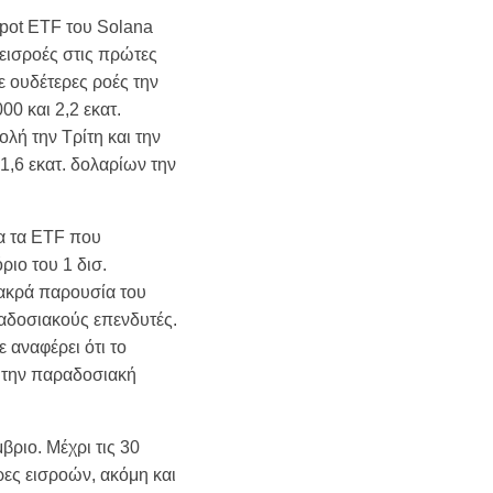
spot ETF του Solana
εισροές στις πρώτες
ε ουδέτερες ροές την
0 και 2,2 εκατ.
λή την Τρίτη και την
 1,6 εκατ. δολαρίων την
ια τα ETF που
ριο του 1 δισ.
μακρά παρουσία του
αδοσιακούς επενδυτές.
 αναφέρει ότι το
 την παραδοσιακή
ριο. Μέχρι τις 30
ρες εισροών, ακόμη και