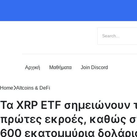
Αρχική
Μαθήματα
Join Discord
Home
Altcoins & DeFi
Τα XRP ETF σημειώνουν τ
πρώτες εκροές, καθώς 
600 εκατομμύρια δολάρι