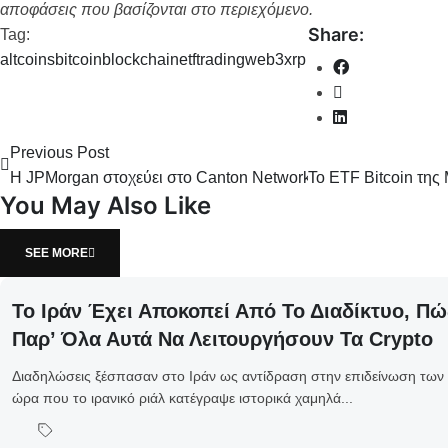
αποφάσεις που βασίζονται στο περιεχόμενο.
Share:
Tag:
altcoins
bitcoin
blockchain
etf
trading
web3
xrp
Previous Post
Η JPMorgan στοχεύει στο Canton Network για την επόμενη φ
Το ETF Bitcoin της
You May Also Like
SEE MORE
Το Ιράν Έχει Αποκοπεί Από Το Διαδίκτυο, 
Παρ’ Όλα Αυτά Να Λειτουργήσουν Τα Crypto
Διαδηλώσεις ξέσπασαν στο Ιράν ως αντίδραση στην επιδείνωση των
ώρα που το ιρανικό ριάλ κατέγραψε ιστορικά χαμηλά...