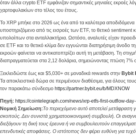
όταν άλλα crypto ETF εμφάνιζαν σημαντικές μηνιαίες εκροές 
χαρτοφυλακίων στο τέλος του έτους.
Το XRP μπήκε στο 2026 ως ένα από τα καλύτερα αποδιδόμενα μ
υποστηριζόμενο από τις εισροές των ETF, το θετικό sentiment 
υπολοίπων στα ανταλλακτήρια. Ωστόσο, αναλυτές είχαν προειδο
σε ETF και το θετικό κλίμα δεν εγγυώνται διατηρήσιμη άνοδο τ
εκροών φαίνεται να αντικατοπτρίζει αυτή τη μετάβαση. Τη στιγμ
διαπραγματεύεται στα 2,12 δολάρια, σημειώνοντας πτώση 7% σ
Ξεκλειδώστε έως και $5,030+ σε μοναδικά rewards στην
Bybit
Τα αποκλειστικά δώρα σε περιμένουν διαθέσιμα, για όλους του
τον παρακάτω σύνδεσμο
https://partner.bybit.eu/b/MDXNOW
Πηγή:
https://cointelegraph.com/news/xrp-etfs-first-outflow-day-c
Νομική Σημείωση:
Το περιεχόμενο αυτό αποτελεί μετάφραση γ
σκοπούς. Δεν συνιστά χρηματοοικονομική συμβουλή. Οι αναγν
διεξάγουν τη δική τους έρευνα ή να συμβουλευτούν επαγγελματ
επενδυτικές αποφάσεις. Ο ιστότοπος δεν φέρει ευθύνη για τυχό