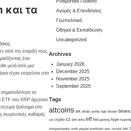
Ρυθμιστικό Πλαίσιο
n και τα
Αγορές & Επενδύσεις
Γεωπολιτικά
Οδηγοί & Εκπαίδευση
Uncategorized
άσεις
 από την έναρξή τους,
Archives
ματίζοντας ένα
January 2026
ρθε μετά από μια
December 2025
ρια είχαν εισρεύσει στα
November 2025
September 2025
α σηματοδότησε τo
Tags
τα ETF του XRP άρχισαν
ισχυρό ξεκίνημα στο
altcoins
binan
ark
avax
axelar
bgb
bhutan
ις σωρευτικές καθαρές
etf
cz
crypto
fed
hype
cpi
defi
doha
gaming
hyperli
sec
morganstanley
ondo
paypal
prediction
pwc
revolut