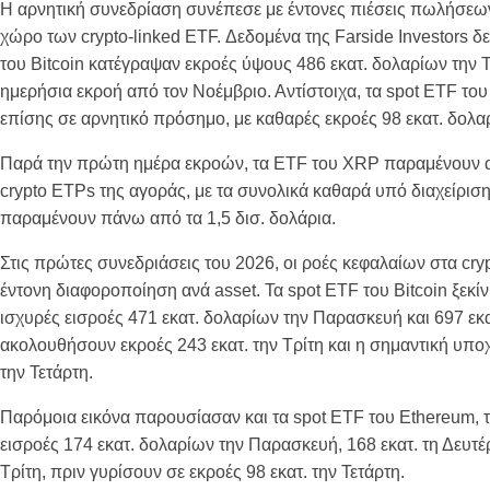
Η αρνητική συνεδρίαση συνέπεσε με έντονες πιέσεις πωλήσεω
χώρο των crypto-linked ETF. Δεδομένα της Farside Investors δε
του Bitcoin κατέγραψαν εκροές ύψους 486 εκατ. δολαρίων την Τ
ημερήσια εκροή από τον Νοέμβριο. Αντίστοιχα, τα spot ETF το
επίσης σε αρνητικό πρόσημο, με καθαρές εκροές 98 εκατ. δολα
Παρά την πρώτη ημέρα εκροών, τα ETF του XRP παραμένουν α
crypto ETPs της αγοράς, με τα συνολικά καθαρά υπό διαχείρισ
παραμένουν πάνω από τα 1,5 δισ. δολάρια.
Στις πρώτες συνεδριάσεις του 2026, οι ροές κεφαλαίων στα cr
έντονη διαφοροποίηση ανά asset. Τα spot ETF του Bitcoin ξεκί
ισχυρές εισροές 471 εκατ. δολαρίων την Παρασκευή και 697 εκα
ακολουθήσουν εκροές 243 εκατ. την Τρίτη και η σημαντική υπ
την Τετάρτη.
Παρόμοια εικόνα παρουσίασαν και τα spot ETF του Ethereum, 
εισροές 174 εκατ. δολαρίων την Παρασκευή, 168 εκατ. τη Δευτέρ
Τρίτη, πριν γυρίσουν σε εκροές 98 εκατ. την Τετάρτη.