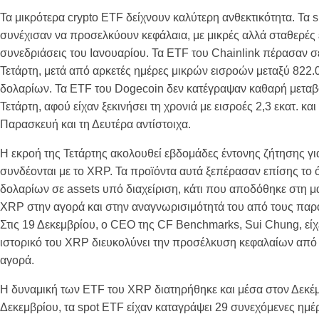
Τα μικρότερα crypto ETF δείχνουν καλύτερη ανθεκτικότητα. Τα 
συνέχισαν να προσελκύουν κεφάλαια, με μικρές αλλά σταθερές 
συνεδριάσεις του Ιανουαρίου. Τα ETF του Chainlink πέρασαν σ
Τετάρτη, μετά από αρκετές ημέρες μικρών εισροών μεταξύ 822.00
δολαρίων. Τα ETF του Dogecoin δεν κατέγραψαν καθαρή μεταβο
Τετάρτη, αφού είχαν ξεκινήσει τη χρονιά με εισροές 2,3 εκατ. και
Παρασκευή και τη Δευτέρα αντίστοιχα.
Η εκροή της Τετάρτης ακολουθεί εβδομάδες έντονης ζήτησης γ
συνδέονται με το XRP. Τα προϊόντα αυτά ξεπέρασαν επίσης το ό
δολαρίων σε assets υπό διαχείριση, κάτι που αποδόθηκε στη 
XRP στην αγορά και στην αναγνωρισιμότητά του από τους παρ
Στις 19 Δεκεμβρίου, ο CEO της CF Benchmarks, Sui Chung, είχε
ιστορικό του XRP διευκολύνει την προσέλκυση κεφαλαίων από
αγορά.
Η δυναμική των ETF του XRP διατηρήθηκε και μέσα στον Δεκέμβ
Δεκεμβρίου, τα spot ETF είχαν καταγράψει 29 συνεχόμενες ημέ