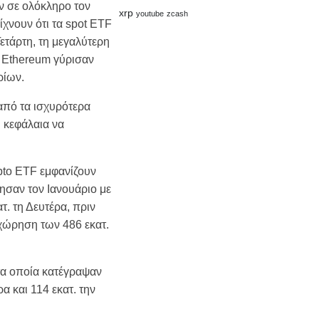
ν σε ολόκληρο τον
xrp
youtube
zcash
ίχνουν ότι τα spot ETF
ετάρτη, τη μεγαλύτερη
υ Ethereum γύρισαν
ρίων.
πό τα ισχυρότερα
η κεφάλαια να
ypto ETF εμφανίζουν
νησαν τον Ιανουάριο με
τ. τη Δευτέρα, πριν
οχώρηση των 486 εκατ.
τα οποία κατέγραψαν
α και 114 εκατ. την