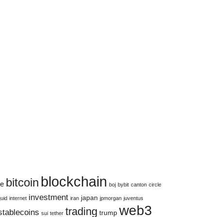
blockchain
bitcoin
ce
boj
bybit
canton
circle
investment
japan
quid
internet
iran
jpmorgan
juventus
web3
trading
stablecoins
trump
sui
tether