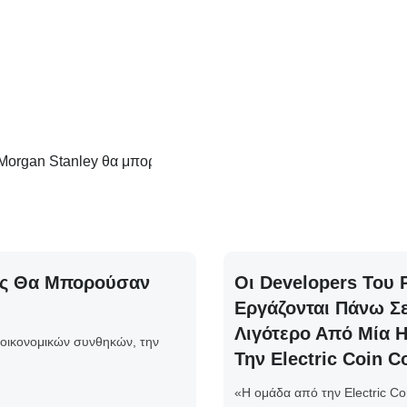
άση του JPM Coin
 Morgan Stanley θα μπορούσε να προσφέρει στρατηγική αξία πέ
Πώς Θα Μπορούσαν
Οι Developers Του
Εργάζονται Πάνω Σε
Λιγότερο Από Μία 
 οικονομικών συνθηκών, την
Την Electric Coin 
«Η ομάδα από την Electric Co