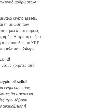
λόγω αναδιαρθρώσεων
εγάλα crypto assets,
και τη μείωση των
ποιήσει ότι οι εισροές
ης τιμής. Η πρώτη ημέρα
ή της σύνταξης, το XRP
το τελευταίο 24ωρο.
 EU
! 🎁
ς νέους χρήστες από
rypto-etf-selloff
ια ενημερωτικούς
ώστες θα πρέπει να
ίες πριν λάβουν
ν ανακρίβειες ή