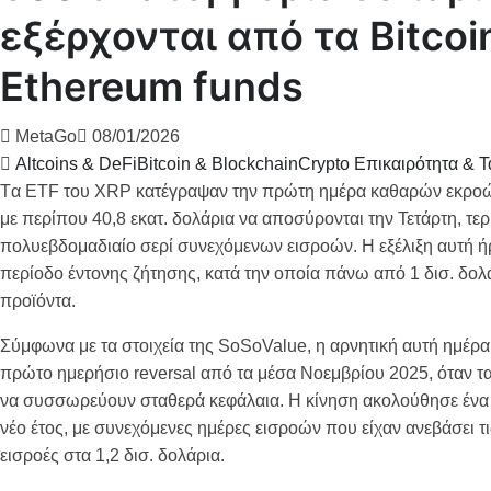
εξέρχονται από τα Bitcoi
Ethereum funds
MetaGo
08/01/2026
Altcoins & DeFi
Bitcoin & Blockchain
Crypto Επικαιρότητα & Τ
Tα ETF του XRP κατέγραψαν την πρώτη ημέρα καθαρών εκροών
με περίπου 40,8 εκατ. δολάρια να αποσύρονται την Τετάρτη, τερ
πολυεβδομαδιαίο σερί συνεχόμενων εισροών. Η εξέλιξη αυτή ή
περίοδο έντονης ζήτησης, κατά την οποία πάνω από 1 δισ. δολά
προϊόντα.
Σύμφωνα με τα στοιχεία της SoSoValue, η αρνητική αυτή ημέρ
πρώτo ημερήσιo reversal από τα μέσα Νοεμβρίου 2025, όταν 
να συσσωρεύουν σταθερά κεφάλαια. Η κίνηση ακολούθησε ένα 
νέο έτος, με συνεχόμενες ημέρες εισροών που είχαν ανεβάσει τ
εισροές στα 1,2 δισ. δολάρια.