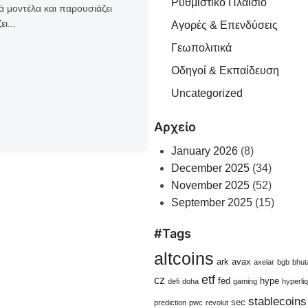
Ρυθμιστικό Πλαίσιο
ά μοντέλα και παρουσιάζει
ι...
Αγορές & Επενδύσεις
Γεωπολιτικά
Οδηγοί & Εκπαίδευση
Uncategorized
Αρχείο
January 2026
(8)
December 2025
(34)
November 2025
(52)
September 2025
(15)
#Tags
altcoins
ark
avax
axelar
bgb
bhut
etf
cz
fed
hype
defi
doha
gaming
hyperliq
stablecoins
sec
prediction
pwc
revolut