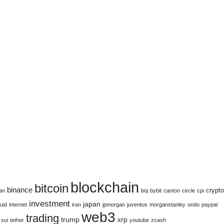
blockchain
bitcoin
binance
crypto
an
boj
bybit
canton
circle
cpi
investment
japan
uid
internet
iran
jpmorgan
juventus
morganstanley
ondo
paypal
web3
trading
trump
xrp
sui
tether
youtube
zcash