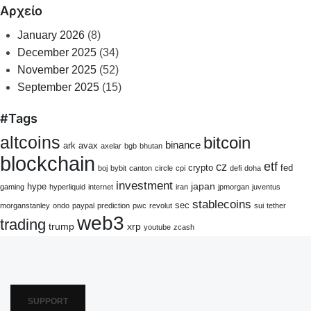
Αρχείο
January 2026
(8)
December 2025
(34)
November 2025
(52)
September 2025
(15)
#Tags
altcoins
bitcoin
binance
ark
avax
axelar
bgb
bhutan
blockchain
etf
cz
crypto
fed
boj
bybit
canton
circle
cpi
defi
doha
investment
japan
hype
gaming
hyperliquid
internet
iran
jpmorgan
juventus
stablecoins
sec
morganstanley
ondo
paypal
prediction
pwc
revolut
sui
tether
web3
trading
trump
xrp
youtube
zcash
SUPPORT