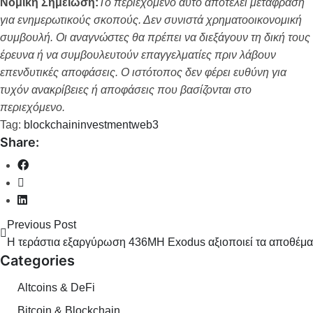
Νομική Σημείωση:
Το περιεχόμενο αυτό αποτελεί μετάφραση
για ενημερωτικούς σκοπούς. Δεν συνιστά χρηματοοικονομική
συμβουλή. Οι αναγνώστες θα πρέπει να διεξάγουν τη δική τους
έρευνα ή να συμβουλευτούν επαγγελματίες πριν λάβουν
επενδυτικές αποφάσεις. Ο ιστότοπος δεν φέρει ευθύνη για
τυχόν ανακρίβειες ή αποφάσεις που βασίζονται στο
περιεχόμενο.
Tag:
blockchain
investment
web3
Share:
Previous Post
Η τεράστια εξαργύρωση 436Μ δολαρίων της Pump.fun τραβά τ
Η Exodus αξιοποιεί τα αποθέμα
Categories
Altcoins & DeFi
Bitcoin & Blockchain