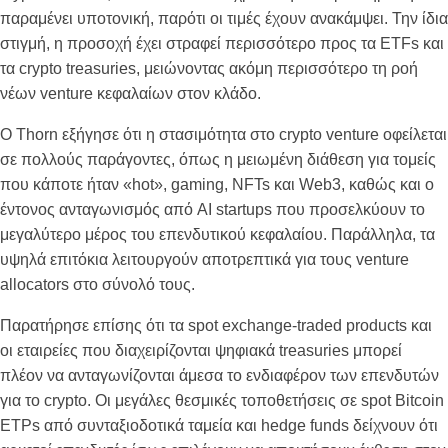
παραμένει υποτονική, παρότι οι τιμές έχουν ανακάμψει. Την ίδια
στιγμή, η προσοχή έχει στραφεί περισσότερο προς τα ETFs και
τα crypto treasuries, μειώνοντας ακόμη περισσότερο τη ροή
νέων venture κεφαλαίων στον κλάδο.
Ο Thorn εξήγησε ότι η στασιμότητα στο crypto venture οφείλεται
σε πολλούς παράγοντες, όπως η μειωμένη διάθεση για τομείς
που κάποτε ήταν «hot», gaming, NFTs και Web3, καθώς και ο
έντονος ανταγωνισμός από AI startups που προσελκύουν το
μεγαλύτερο μέρος του επενδυτικού κεφαλαίου. Παράλληλα, τα
υψηλά επιτόκια λειτουργούν αποτρεπτικά για τους venture
allocators στο σύνολό τους.
Παρατήρησε επίσης ότι τα spot exchange-traded products και
οι εταιρείες που διαχειρίζονται ψηφιακά treasuries μπορεί
πλέον να ανταγωνίζονται άμεσα το ενδιαφέρον των επενδυτών
για το crypto. Οι μεγάλες θεσμικές τοποθετήσεις σε spot Bitcoin
ETPs από συνταξιοδοτικά ταμεία και hedge funds δείχνουν ότι