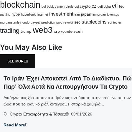
blockchain
etf
cz
crypto
fed
boj
bybit
canton
circle
cpi
defi
doha
investment
japan
hype
gaming
hyperliquid
internet
iran
jpmorgan
juventus
stablecoins
sec
morganstanley
ondo
paypal
prediction
pwc
revolut
sui
tether
web3
trading
trump
xrp
youtube
zcash
You May Also Like
SEE MORE
Το Ιράν Έχει Αποκοπεί Από Το Διαδίκτυο, 
Παρ’ Όλα Αυτά Να Λειτουργήσουν Τα Crypto
Διαδηλώσεις ξέσπασαν στο Ιράν ως αντίδραση στην επιδείνωση των
ώρα που το ιρανικό ριάλ κατέγραψε ιστορικά χαμηλά...
Crypto Επικαιρότητα & Τάσεις
09/01/2026
Read More