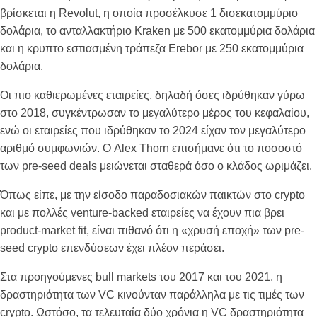
βρίσκεται η Revolut, η οποία προσέλκυσε 1 δισεκατομμύριο
δολάρια, το ανταλλακτήριο Kraken με 500 εκατομμύρια δολάρια
και η κρυπτο εστιασμένη τράπεζα Erebor με 250 εκατομμύρια
δολάρια.
Οι πιο καθιερωμένες εταιρείες, δηλαδή όσες ιδρύθηκαν γύρω
στο 2018, συγκέντρωσαν το μεγαλύτερο μέρος του κεφαλαίου,
ενώ οι εταιρείες που ιδρύθηκαν το 2024 είχαν τον μεγαλύτερο
αριθμό συμφωνιών. Ο Alex Thorn επισήμανε ότι το ποσοστό
των pre-seed deals μειώνεται σταθερά όσο ο κλάδος ωριμάζει.
Όπως είπε, με την είσοδο παραδοσιακών παικτών στο crypto
και με πολλές venture-backed εταιρείες να έχουν πια βρει
product-market fit, είναι πιθανό ότι η «χρυσή εποχή» των pre-
seed crypto επενδύσεων έχει πλέον περάσει.
Στα προηγούμενες bull markets του 2017 και του 2021, η
δραστηριότητα των VC κινούνταν παράλληλα με τις τιμές των
crypto. Ωστόσο, τα τελευταία δύο χρόνια η VC δραστηριότητα