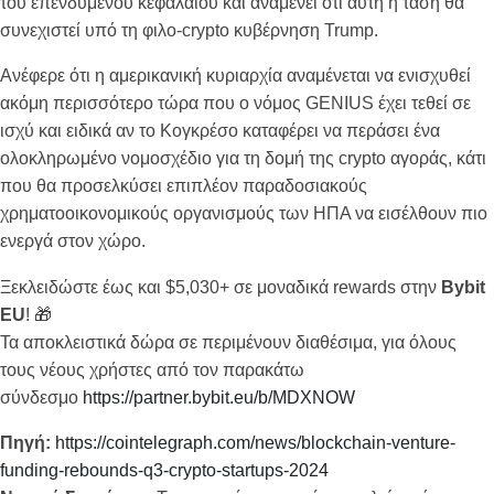
του επενδυμένου κεφαλαίου και αναμένει ότι αυτή η τάση θα
συνεχιστεί υπό τη φιλο-crypto κυβέρνηση Trump.
Ανέφερε ότι η αμερικανική κυριαρχία αναμένεται να ενισχυθεί
ακόμη περισσότερο τώρα που ο νόμος GENIUS έχει τεθεί σε
ισχύ και ειδικά αν το Κογκρέσο καταφέρει να περάσει ένα
ολοκληρωμένο νομοσχέδιο για τη δομή της crypto αγοράς, κάτι
που θα προσελκύσει επιπλέον παραδοσιακούς
χρηματοοικονομικούς οργανισμούς των ΗΠΑ να εισέλθουν πιο
ενεργά στον χώρο.
Ξεκλειδώστε έως και $5,030+ σε μοναδικά rewards στην
Bybit
EU
! 🎁
Τα αποκλειστικά δώρα σε περιμένουν διαθέσιμα, για όλους
τους νέους χρήστες από τον παρακάτω
σύνδεσμο
https://partner.bybit.eu/b/MDXNOW
Πηγή:
https://cointelegraph.com/news/blockchain-venture-
funding-rebounds-q3-crypto-startups-2024