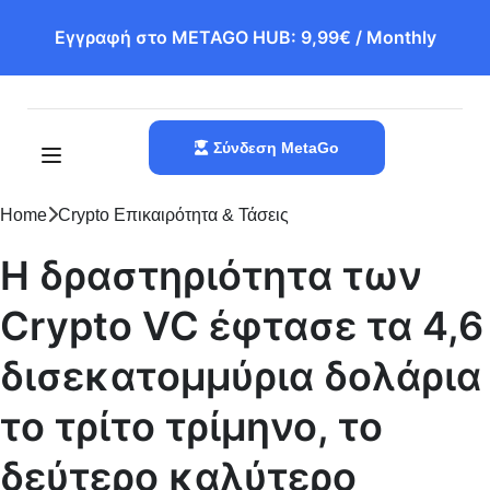
Εγγραφή στο METAGO HUB: 9,99€ / Monthly
Σύνδεση MetaGo
Home
Crypto Επικαιρότητα & Τάσεις
Η δραστηριότητα των
Crypto VC έφτασε τα 4,6
δισεκατομμύρια δολάρια
το τρίτο τρίμηνο, το
δεύτερο καλύτερο