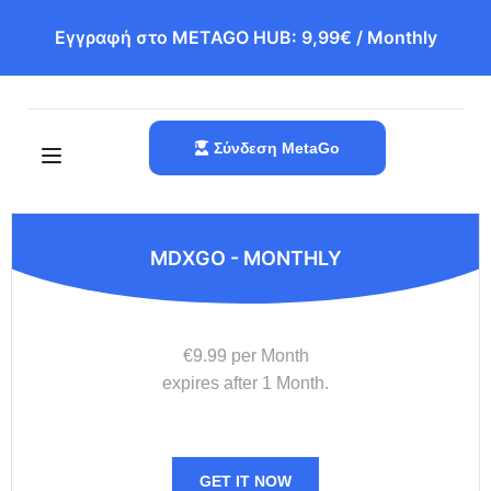
Εγγραφή στο METAGO HUB: 9,99€ / Monthly
Σύνδεση MetaGo
MDXGO - MONTHLY
€9.99 per Month
expires after 1 Month.
GET IT NOW