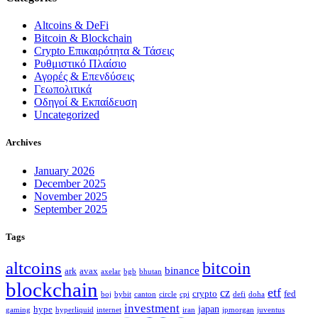
Altcoins & DeFi
Bitcoin & Blockchain
Crypto Επικαιρότητα & Τάσεις
Ρυθμιστικό Πλαίσιο
Αγορές & Επενδύσεις
Γεωπολιτικά
Οδηγοί & Εκπαίδευση
Uncategorized
Archives
January 2026
December 2025
November 2025
September 2025
Tags
altcoins
bitcoin
binance
ark
avax
axelar
bgb
bhutan
blockchain
etf
cz
crypto
fed
boj
bybit
canton
circle
cpi
defi
doha
investment
japan
hype
gaming
hyperliquid
internet
iran
jpmorgan
juventus