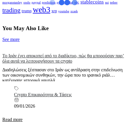
stablecoins
sec
morganstanley
ondo
paypal
prediction
pwc
revolut
sui
tether
web3
trading
trump
xrp
youtube
zcash
You May Also Like
See more
Το Ιράν έχει αποκοπεί από το διαδίκτυο, πώς θα μπορούσαν παρ’
όλα αυτά να λειτουργήσουν τα crypto
Διαδηλώσεις ξέσπασαν στο Ιράν ως αντίδραση στην επιδείνωση
των οικονομικών συνθηκών, την ώρα που το ιρανικό ριάλ
κατέγραψε ιστορικά χαμηλά...
Crypto Επικαιρότητα & Τάσεις
09/01/2026
Read more