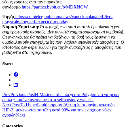
νέους χρήστες από τον παρακάτω
σύνδεσμο
https://partner.bybit.eu/b/MDXNOW
Πηγή:
https://cointelegraph.com/news/vaneck-solana-etf-live-
grayscale-doge-etf-expected-monday
Νομική Σημείωση:
Το περιεχόμενο αυτό αποτελεί μετάφραση για
ενημερωτικούς σκοπούς. Δεν συνιστά χρηματοοικονομική συμβουλή.
Οι αναγνώστες θα πρέπει να διεξάγουν τη δική τους έρευνα ή να
συμβουλευτούν επαγγελματίες πριν λάβουν επενδυτικές αποφάσεις. Ο
ιστότοπος δεν φέρει ευθύνη για τυχόν ανακρίβειες ή αποφάσεις που
βασίζονται στο περιεχόμενο.
Share:
Prev
Previous Post
Η Mastercard επιλέγει το Polygon για να φέρει
επαληθευμένα usernames στα self-custody wallets.
Next Post
To Hyperliquid παρουσιάζει τη λειτουργία ανάπτυξης
HIP-3, μειώνοντας τα τέλη κατά 90% για την ενίσχυση νέων
αγορών
Next
Categories