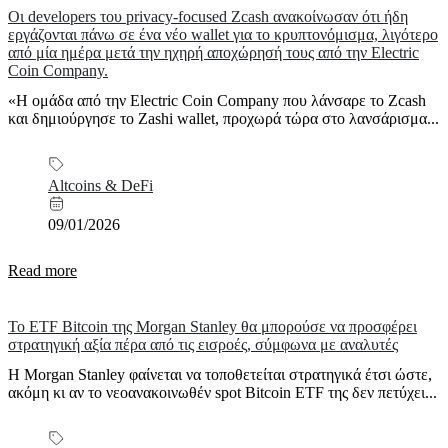
Οι developers του privacy-focused Zcash ανακοίνωσαν ότι ήδη
εργάζονται πάνω σε ένα νέο wallet για το κρυπτονόμισμα, λιγότερο
από μία ημέρα μετά την ηχηρή αποχώρησή τους από την Electric
Coin Company.
«Η ομάδα από την Electric Coin Company που λάνσαρε το Zcash
και δημιούργησε το Zashi wallet, προχωρά τώρα στο λανσάρισμα...
Altcoins & DeFi
09/01/2026
Read more
Το ETF Bitcoin της Morgan Stanley θα μπορούσε να προσφέρει
στρατηγική αξία πέρα από τις εισροές, σύμφωνα με αναλυτές
Η Morgan Stanley φαίνεται να τοποθετείται στρατηγικά έτσι ώστε,
ακόμη κι αν το νεοανακοινωθέν spot Bitcoin ETF της δεν πετύχει...