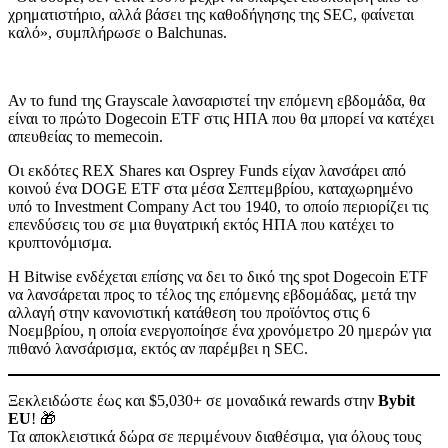
χρηματιστήριο, αλλά βάσει της καθοδήγησης της SEC, φαίνεται
καλό», συμπλήρωσε ο Balchunas.
Αν το fund της Grayscale λανσαριστεί την επόμενη εβδομάδα, θα
είναι το πρώτο Dogecoin ETF στις ΗΠΑ που θα μπορεί να κατέχει
απευθείας το memecoin.
Οι εκδότες REX Shares και Osprey Funds είχαν λανσάρει από
κοινού ένα DOGE ETF στα μέσα Σεπτεμβρίου, καταχωρημένο
υπό το Investment Company Act του 1940, το οποίο περιορίζει τις
επενδύσεις του σε μια θυγατρική εκτός ΗΠΑ που κατέχει το
κρυπτονόμισμα.
Η Bitwise ενδέχεται επίσης να δει το δικό της spot Dogecoin ETF
να λανσάρεται προς το τέλος της επόμενης εβδομάδας, μετά την
αλλαγή στην κανονιστική κατάθεση του προϊόντος στις 6
Νοεμβρίου, η οποία ενεργοποίησε ένα χρονόμετρο 20 ημερών για
πιθανό λανσάρισμα, εκτός αν παρέμβει η SEC.
Ξεκλειδώστε έως και $5,030+ σε μοναδικά rewards στην
Bybit
EU
! 🎁
Τα αποκλειστικά δώρα σε περιμένουν διαθέσιμα, για όλους τους