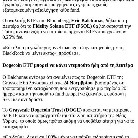
έγκρισης, επιτρέποντας πιο γρήγορες εγκρίσεις χωρίς
εξατομικευμένη αξιολόγηση κάθε fund.
Ο αναλυτής ETFs του Bloomberg,
Eric Balchunas
, δήλωσε τη
Δευτέρα ότι το
Fidelity Solana ETF (FSOL)
θα λανσαριστεί την
Τρίτη, ανταγωνιζόμενο τα τρία υπάρχοντα ETFs που χρεώνουν
0,25% fee.
«Εύκολα ο μεγαλύτερος asset manager στην κατηγορία, με τη
BlackRock να μένει εκτός», πρόσθεσε.
Dogecoin ETF μπορεί να κάνει ντεμπούτο ήδη από τη Δευτέρα
Ο Balchunas ανέφερε ότι αναμένει πως το Dogecoin ETF της
Grayscale θα λανσαριστεί στις
24 Νοεμβρίου
, βασισμένος σε
τροποποιημένη καταχώρηση που ενεργοποίησε μια περίοδο 20
ημερών κατά την οποία το fund μπορεί να ξεκινήσει, εφόσον η
SEC δεν αντιδράσει.
Το
Grayscale Dogecoin Trust (DOGE)
πρόκειται να μετατραπεί
σε ETF και να διαπραγματεύεται στο Χρηματιστήριο της Νέας
Υόρκης, το οποίο όμως πρέπει ακόμη να υποβάλει αίτηση για να το
καταχωρήσει.
«Θα δούμε, δεν είναι 100% μέχρι να υπάρξει ειδοποίηση από το