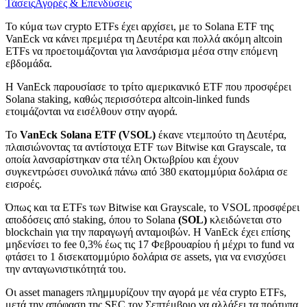
Τάσεις
Αγορές & Επενδύσεις
Το κύμα των crypto ETFs έχει αρχίσει, με το Solana ETF της
VanEck να κάνει πρεμιέρα τη Δευτέρα και πολλά ακόμη altcoin
ETFs να προετοιμάζονται για λανσάρισμα μέσα στην επόμενη
εβδομάδα.
Η VanEck παρουσίασε το τρίτο αμερικανικό ETF που προσφέρει
Solana staking, καθώς περισσότερα altcoin-linked funds
ετοιμάζονται να εισέλθουν στην αγορά.
Το
VanEck Solana ETF (VSOL)
έκανε ντεμπούτο τη Δευτέρα,
πλαισιώνοντας τα αντίστοιχα ETF των Bitwise και Grayscale, τα
οποία λανσαρίστηκαν στα τέλη Οκτωβρίου και έχουν
συγκεντρώσει συνολικά πάνω από 380 εκατομμύρια δολάρια σε
εισροές.
Όπως και τα ETFs των Bitwise και Grayscale, το VSOL προσφέρει
αποδόσεις από staking, όπου το Solana
(SOL)
κλειδώνεται στο
blockchain για την παραγωγή ανταμοιβών. Η VanEck έχει επίσης
μηδενίσει το fee 0,3% έως τις 17 Φεβρουαρίου ή μέχρι το fund να
φτάσει το 1 δισεκατομμύριο δολάρια σε assets, για να ενισχύσει
την ανταγωνιστικότητά του.
Οι asset managers πλημμυρίζουν την αγορά με νέα crypto ETFs,
μετά την απόφαση της SEC τον Σεπτέμβριο να αλλάξει τα πρότυπα