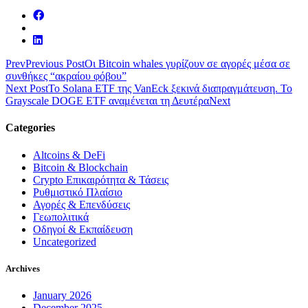
Prev
Previous Post
Οι Bitcoin whales γυρίζουν σε αγορές μέσα σε
συνθήκες “ακραίου φόβου”
Next Post
Το Solana ETF της VanEck ξεκινά διαπραγμάτευση. Το
Grayscale DOGE ETF αναμένεται τη Δευτέρα
Next
Categories
Altcoins & DeFi
Bitcoin & Blockchain
Crypto Επικαιρότητα & Τάσεις
Ρυθμιστικό Πλαίσιο
Αγορές & Επενδύσεις
Γεωπολιτικά
Οδηγοί & Εκπαίδευση
Uncategorized
Archives
January 2026
December 2025