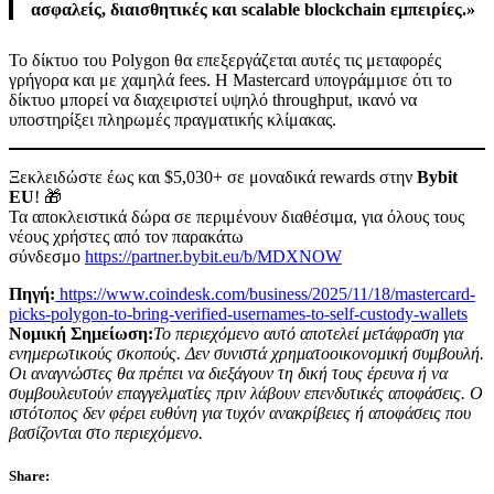
ασφαλείς, διαισθητικές και scalable blockchain εμπειρίες.»
Το δίκτυο του Polygon θα επεξεργάζεται αυτές τις μεταφορές
γρήγορα και με χαμηλά fees. Η Mastercard υπογράμμισε ότι το
δίκτυο μπορεί να διαχειριστεί υψηλό throughput, ικανό να
υποστηρίξει πληρωμές πραγματικής κλίμακας.
Ξεκλειδώστε έως και $5,030+ σε μοναδικά rewards στην
Bybit
EU
! 🎁
Τα αποκλειστικά δώρα σε περιμένουν διαθέσιμα, για όλους τους
νέους χρήστες από τον παρακάτω
σύνδεσμο
https://partner.bybit.eu/b/MDXNOW
Πηγή:
https://www.coindesk.com/business/2025/11/18/mastercard-
picks-polygon-to-bring-verified-usernames-to-self-custody-wallets
Νομική Σημείωση:
Το περιεχόμενο αυτό αποτελεί μετάφραση για
ενημερωτικούς σκοπούς. Δεν συνιστά χρηματοοικονομική συμβουλή.
Οι αναγνώστες θα πρέπει να διεξάγουν τη δική τους έρευνα ή να
συμβουλευτούν επαγγελματίες πριν λάβουν επενδυτικές αποφάσεις. Ο
ιστότοπος δεν φέρει ευθύνη για τυχόν ανακρίβειες ή αποφάσεις που
βασίζονται στο περιεχόμενο.
Share: