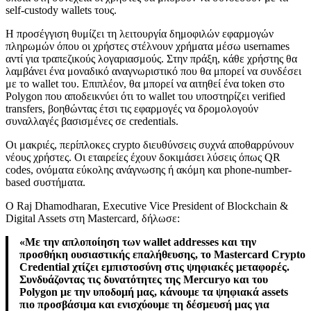
self-custody wallets τους.
Η προσέγγιση θυμίζει τη λειτουργία δημοφιλών εφαρμογών
πληρωμών όπου οι χρήστες στέλνουν χρήματα μέσω usernames
αντί για τραπεζικούς λογαριασμούς. Στην πράξη, κάθε χρήστης θα
λαμβάνει ένα μοναδικό αναγνωριστικό που θα μπορεί να συνδέσει
με το wallet του. Επιπλέον, θα μπορεί να αιτηθεί ένα token στο
Polygon που αποδεικνύει ότι το wallet του υποστηρίζει verified
transfers, βοηθώντας έτσι τις εφαρμογές να δρομολογούν
συναλλαγές βασισμένες σε credentials.
Οι μακριές, περίπλοκες crypto διευθύνσεις συχνά αποθαρρύνουν
νέους χρήστες. Οι εταιρείες έχουν δοκιμάσει λύσεις όπως QR
codes, ονόματα εύκολης ανάγνωσης ή ακόμη και phone-number-
based συστήματα.
Ο Raj Dhamodharan, Executive Vice President of Blockchain &
Digital Assets στη Mastercard, δήλωσε:
«Με την απλοποίηση των wallet addresses και την
προσθήκη ουσιαστικής επαλήθευσης, το Mastercard Crypto
Credential χτίζει εμπιστοσύνη στις ψηφιακές μεταφορές.
Συνδυάζοντας τις δυνατότητες της Mercuryo και του
Polygon με την υποδομή μας, κάνουμε τα ψηφιακά assets
πιο προσβάσιμα και ενισχύουμε τη δέσμευσή μας για