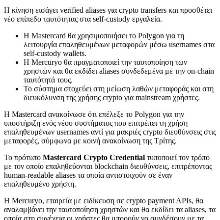
Η κίνηση εισάγει verified aliases για crypto transfers και προσθέτει
νέο επίπεδο ταυτότητας στα self-custody εργαλεία.
Η Mastercard θα χρησιμοποιήσει το Polygon για τη
λειτουργία επαληθευμένων μεταφορών μέσω usernames στα
self-custody wallets.
Η Mercuryo θα πραγματοποιεί την ταυτοποίηση των
χρηστών και θα εκδίδει aliases συνδεδεμένα με την on-chain
ταυτότητά τους.
Το σύστημα στοχεύει στη μείωση λαθών μεταφοράς και στη
διευκόλυνση της χρήσης crypto για mainstream χρήστες.
Η Mastercard ανακοίνωσε ότι επέλεξε το Polygon για την
υποστήριξη ενός νέου συστήματος που επιτρέπει τη χρήση
επαληθευμένων usernames αντί για μακριές crypto διευθύνσεις στις
μεταφορές, σύμφωνα με κοινή ανακοίνωση της Τρίτης.
Το πρότυπο
Mastercard Crypto Credential
τυποποιεί τον τρόπο
με τον οποίο επαληθεύονται blockchain διευθύνσεις, επιτρέποντας
human-readable aliases τα οποία αντιστοιχούν σε έναν
επαληθευμένο χρήστη.
Η Mercuryo, εταιρεία με ειδίκευση σε crypto payment APIs, θα
αναλαμβάνει την ταυτοποίηση χρηστών και θα εκδίδει τα aliases, τα
οποία στη συνέχεια οι χρήστες θα μπορούν να συνδέσουν με τα