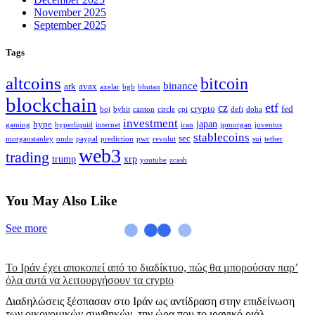
November 2025
September 2025
Tags
altcoins
bitcoin
binance
ark
avax
axelar
bgb
bhutan
blockchain
etf
cz
crypto
fed
boj
bybit
canton
circle
cpi
defi
doha
investment
japan
hype
gaming
hyperliquid
internet
iran
jpmorgan
juventus
stablecoins
sec
morganstanley
ondo
paypal
prediction
pwc
revolut
sui
tether
web3
trading
trump
xrp
youtube
zcash
You May Also Like
See more
Το Ιράν έχει αποκοπεί από το διαδίκτυο, πώς θα μπορούσαν παρ’
όλα αυτά να λειτουργήσουν τα crypto
Διαδηλώσεις ξέσπασαν στο Ιράν ως αντίδραση στην επιδείνωση
των οικονομικών συνθηκών, την ώρα που το ιρανικό ριάλ