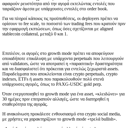
αφαιρούν ρευστότητα από την αγορά εκτελώντας εντολές που
ταιριάζουν άμεσα με υπάρχουσες εντολές στο order book.
Για να πληροί κάποιος τις προϋποθέσεις, οι deployers πρέπει να
ορίσουν το fee scale, το ποσοστό των trading fees που κρατούν πριν
την εφαρμογή εκπτώσεων, όπως όσες σχετίζονται με aligned
stablecoin collateral, μεταξύ 0 και 1.
Επιπλέον, οι αγορές στο growth mode πρέπει να αποφεύγουν
οποιαδήποτε επικάλυψη με υπάρχοντα perpetuals που λειτουργούν
από validators, ώστε να αποτραπεί η «παρασιτική» δραστηριότητα
και να διασφαλιστεί ότι πρόκειται για εντελώς ξεχωριστά assets.
Παραδείγματα που αποκλείονται είναι crypto perpetuals, crypto
indexes, ETFs ή assets που παρακολουθούν πολύ στενά
υπάρχουσες αγορές, όπως το PAXG-USDC gold perp.
Όταν ενεργοποιηθεί το growth mode για ένα asset, «κλειδώνει» για
30 ημέρες πριν επιτραπούν αλλαγές, ώστε να διατηρηθεί η
σταθερότητα της αγοράς.
Η ανακοίνωση προκάλεσε ενθουσιασμό στα crypto social media,
με χρήστες να χαρακτηρίζουν το growth mode «τρελά bullish».