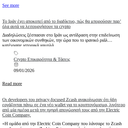
See more
Το Ιράν έχει αποκοπεί από το διαδίκτυο, πώς θα μπορούσαν παρ’
όλα αυτά να λειτουργήσουν τα crypto
Διαδηλώσεις ξέσπασαν στο Ιράν ως αντίδραση στην επιδείνωση
των οικονομικών συνθηκών, την ώρα που το ιρανικό ριάλ
κατέγραψε ιστορικά χαμηλά...
Crypto Επικαιρότητα & Τάσεις
09/01/2026
Read more
Οι developers του privacy-focused Zcash ανακοίνωσαν ότι ήδη
εργάζονται πάνω σε ένα νέο wallet για το κρυπτονόμισμα, λιγότερο
από μία ημέρα μετά την ηχηρή αποχώρησή τους από την Electric
Coin Company.
«Η ομάδα από την Electric Coin Company που λάνσαρε το Zcash