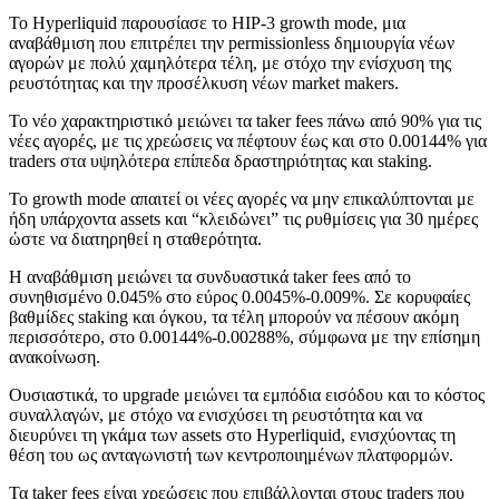
To Hyperliquid παρουσίασε το HIP-3 growth mode, μια
αναβάθμιση που επιτρέπει την permissionless δημιουργία νέων
αγορών με πολύ χαμηλότερα τέλη, με στόχο την ενίσχυση της
ρευστότητας και την προσέλκυση νέων market makers.
Το νέο χαρακτηριστικό μειώνει τα taker fees πάνω από 90% για τις
νέες αγορές, με τις χρεώσεις να πέφτουν έως και στο 0.00144% για
traders στα υψηλότερα επίπεδα δραστηριότητας και staking.
Το growth mode απαιτεί οι νέες αγορές να μην επικαλύπτονται με
ήδη υπάρχοντα assets και “κλειδώνει” τις ρυθμίσεις για 30 ημέρες
ώστε να διατηρηθεί η σταθερότητα.
Η αναβάθμιση μειώνει τα συνδυαστικά taker fees από το
συνηθισμένο 0.045% στο εύρος 0.0045%-0.009%. Σε κορυφαίες
βαθμίδες staking και όγκου, τα τέλη μπορούν να πέσουν ακόμη
περισσότερο, στο 0.00144%-0.00288%, σύμφωνα με την επίσημη
ανακοίνωση.
Ουσιαστικά, το upgrade μειώνει τα εμπόδια εισόδου και το κόστος
συναλλαγών, με στόχο να ενισχύσει τη ρευστότητα και να
διευρύνει τη γκάμα των assets στο Hyperliquid, ενισχύοντας τη
θέση τoυ ως ανταγωνιστή των κεντροποιημένων πλατφορμών.
Τα taker fees είναι χρεώσεις που επιβάλλονται στους traders που