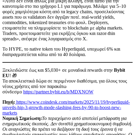
«Αυτό δεν είναι απλώς μια μικρή αλλαγή, είναι turbo για την
καινοτομία στο πιο γρήγορο L1 για παράγωγα. Μιλάμε για 5–10
φορές χαμηλότερα κόστη από τα legacy chains, προσελκύοντας
assets που οι validators δεν άγγιξαν ποτέ. real-world yields,
commodities, tokenized treasuries στο φουλ. Deployers,
ετοιμαστείτε να πλημμυρίσετε το blockchain με alpha markets.
Traders, προετοιμαστείτε για εκρήξεις όγκου και razor-thin
spreads», ανέφερε ένας λογαριασμός στο X.
Το HYPE, το native token του Hyperliquid, υποχωρεί 6% και
διαπραγματεύεται κάτω από τα 40 δολάρια.
Ξεκλειδώστε έως και $5,030+ σε μοναδικά rewards στην
Bybit
EU
! 🎁
Τα αποκλειστικά δώρα σε περιμένουν διαθέσιμα, για όλους τους
νέους χρήστες από τον παρακάτω
σύνδεσμο
https://partner.bybit.eu/b/MDXNOW
Πηγή:
https://www.coindesk.com/markets/2025/11/19/hyperliquid-
unveils-hip-3-growth-mode-slashing-fees-by-90-to-boost-new-
markets
Νομική Σημείωση:
Το περιεχόμενο αυτό αποτελεί μετάφραση για
ενημερωτικούς σκοπούς. Δεν συνιστά χρηματοοικονομική συμβουλή.
Οι αναγνώστες θα πρέπει να διεξάγουν τη δική τους έρευνα ή να
συμβουλευτούν επαγγελματίες πριν λάβουν επενδυτικές αποφάσεις. Ο