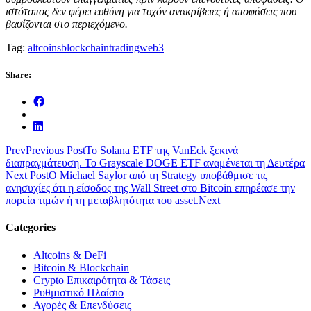
ιστότοπος δεν φέρει ευθύνη για τυχόν ανακρίβειες ή αποφάσεις που
βασίζονται στο περιεχόμενο.
Tag:
altcoins
blockchain
trading
web3
Share:
Prev
Previous Post
Το Solana ETF της VanEck ξεκινά
διαπραγμάτευση. Το Grayscale DOGE ETF αναμένεται τη Δευτέρα
Next Post
Ο Michael Saylor από τη Strategy υποβάθμισε τις
ανησυχίες ότι η είσοδος της Wall Street στο Bitcoin επηρέασε την
πορεία τιμών ή τη μεταβλητότητα του asset.
Next
Categories
Altcoins & DeFi
Bitcoin & Blockchain
Crypto Επικαιρότητα & Τάσεις
Ρυθμιστικό Πλαίσιο
Αγορές & Επενδύσεις