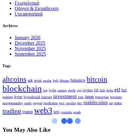
Γεωπολιτικά
Οδηγοί & Εκπαίδευση
Uncategorized
Archives
January 2026
December 2025
November 2025
September 2025
Tags
altcoins
bitcoin
binance
ark
avax
axelar
bgb
bhutan
blockchain
etf
cz
crypto
fed
boj
bybit
canton
circle
cpi
defi
doha
investment
japan
hype
gaming
hyperliquid
internet
iran
jpmorgan
juventus
stablecoins
sec
morganstanley
ondo
paypal
prediction
pwc
revolut
sui
tether
web3
trading
trump
xrp
youtube
zcash
You May Also Like