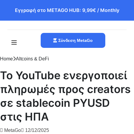
Εγγραφή στο METAGO HUB: 9,99€ / Monthly
Σύνδεση MetaGo
Home
Altcoins & DeFi
Το YouTube ενεργοποιεί
πληρωμές προς creators
σε stablecoin PYUSD
στις ΗΠΑ
MetaGo
12/12/2025