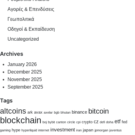
Αγορές & Επενδύσεις
Γεωπολιτικά
Οδηγοί & Εκπαίδευση
Uncategorized
Archives
January 2026
December 2025
November 2025
September 2025
Tags
altcoins
bitcoin
binance
ark
avax
axelar
bgb
bhutan
blockchain
etf
cz
crypto
fed
boj
bybit
canton
circle
cpi
defi
doha
investment
japan
hype
gaming
hyperliquid
internet
iran
jpmorgan
juventus