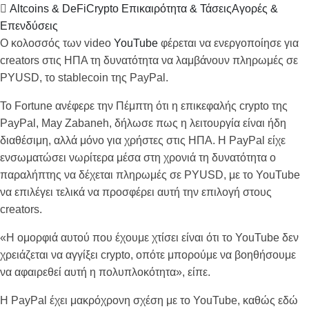
Altcoins & DeFi
Crypto Επικαιρότητα & Τάσεις
Αγορές &
Επενδύσεις
Ο κολοσσός των video
YouTube
φέρεται να ενεργοποίησε για
creators στις ΗΠΑ τη δυνατότητα να λαμβάνουν πληρωμές σε
PYUSD, το stablecoin της PayPal.
Το Fortune ανέφερε την Πέμπτη ότι η επικεφαλής crypto της
PayPal, May Zabaneh, δήλωσε πως η λειτουργία είναι ήδη
διαθέσιμη, αλλά μόνο για χρήστες στις ΗΠΑ. Η PayPal είχε
ενσωματώσει νωρίτερα μέσα στη χρονιά τη δυνατότητα ο
παραλήπτης να δέχεται πληρωμές σε PYUSD, με το YouTube
να επιλέγει τελικά να προσφέρει αυτή την επιλογή στους
creators.
«Η ομορφιά αυτού που έχουμε χτίσει είναι ότι το YouTube δεν
χρειάζεται να αγγίξει crypto, οπότε μπορούμε να βοηθήσουμε
να αφαιρεθεί αυτή η πολυπλοκότητα», είπε.
Η PayPal έχει μακρόχρονη σχέση με το YouTube, καθώς εδώ