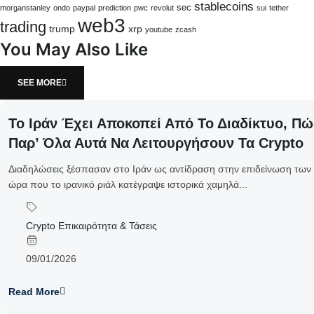
stablecoins
sec
morganstanley
ondo
paypal
prediction
pwc
revolut
sui
tether
web3
trading
trump
xrp
youtube
zcash
You May Also Like
SEE MORE
Το Ιράν Έχει Αποκοπεί Από Το Διαδίκτυο, 
Παρ’ Όλα Αυτά Να Λειτουργήσουν Τα Crypto
Διαδηλώσεις ξέσπασαν στο Ιράν ως αντίδραση στην επιδείνωση των
ώρα που το ιρανικό ριάλ κατέγραψε ιστορικά χαμηλά...
Crypto Επικαιρότητα & Τάσεις
09/01/2026
Read More