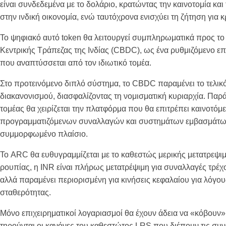
είναι συνδεδεμένα με το δολάριο, κρατώντας την καινοτομία και
στην ινδική οικονομία, ενώ ταυτόχρονα ενισχύει τη ζήτηση για κ
Το ψηφιακό αυτό token θα λειτουργεί συμπληρωματικά προς το
Κεντρικής Τράπεζας της Ινδίας (CBDC), ως ένα ρυθμιζόμενο ε
που αναπτύσσεται από τον ιδιωτικό τομέα.
Στο προτεινόμενο διπλό σύστημα, το CBDC παραμένει το τελικ
διακανονισμού, διασφαλίζοντας τη νομισματική κυριαρχία. Παρά
τομέας θα χειρίζεται την πλατφόρμα που θα επιτρέπει καινοτό
προγραμματιζόμενων συναλλαγών και συστημάτων εμβασμάτω
συμμορφωμένο πλαίσιο.
Το ARC θα ευθυγραμμίζεται με το καθεστώς μερικής μετατρεψιμ
ρουπίας, η INR είναι πλήρως μετατρέψιμη για συναλλαγές τρέχ
αλλά παραμένει περιορισμένη για κινήσεις κεφαλαίου για λόγου
σταθερότητας.
Μόνο επιχειρηματικοί λογαριασμοί θα έχουν άδεια να «κόβουν
τηρούνται οι κανόνες του καθεστώτος LRS που διέπουν τις συ