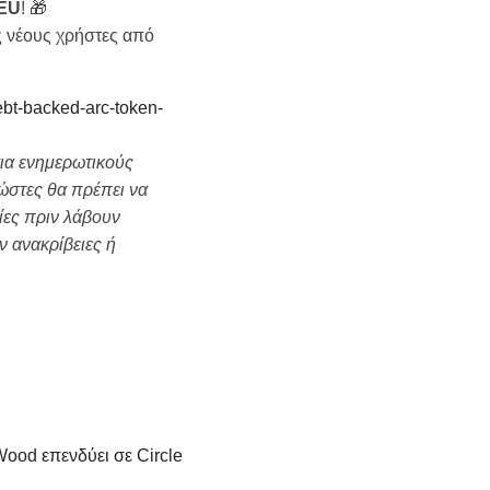
 EU
! 🎁
ς νέους χρήστες από
ebt-backed-arc-token-
ια ενημερωτικούς
ώστες θα πρέπει να
ίες πριν λάβουν
ν ανακρίβειες ή
ουν χάρη στα εξαιρετικά αποτελέσματα της Nvidia για το τρίτο 
ood επενδύει σε Circle, BitMine και Bullish, καθώς οι μετοχ