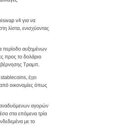
iswap v4 για να
στη λίστα, ενισχύοντας
ια περίοδο αυξημένων
ες προς το δολάριο
 κυβέρνησης Τραμπ.
tablecoins, έχει
ς από οικονομίες όπως
ων αναδυόμενων αγορών
έσα στα επόμενα τρία
νδεδεμένα με το