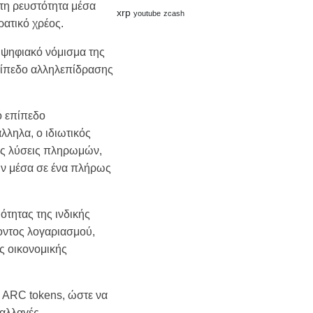
 τη ρευστότητα μέσα
xrp
youtube
zcash
ρατικό χρέος.
 ψηφιακό νόμισμα της
πίπεδο αλληλεπίδρασης
ό επίπεδο
λληλα, ο ιδιωτικός
μες λύσεις πληρωμών,
ν μέσα σε ένα πλήρως
ότητας της ινδικής
οντος λογαριασμού,
ς οικονομικής
» ARC tokens, ώστε να
ναλλαγές