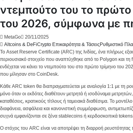
ντεμπούτο του το πρώτο
του 2026, σύμφωνα με π
MetaGo
20/11/2025
Altcoins & DeFi
Crypto Επικαιρότητα & Τάσεις
Ρυθμιστικό Πλα
Το Asset Reserve Certificate (ARC) της Ινδίας, ένα πλήρως ε
περιουσιακό στοιχείο που αναπτύχθηκε από τo Polygon και τη fi
ενδέχεται να κάνει το ντεμπούτο του στο πρώτο τρίμηνο του 2
που μίλησαν στο CoinDesk.
Κάθε ARC token θα διαπραγματεύεται με αναλογία 1:1 με τη ρου
μόνο όταν οι εκδότες διαθέτουν μετρητά ή ισοδύναμα μετρητώ
καταθέσεις, κρατικούς τίτλους ή ταμειακά διαθέσιμα. Το μοντέλο
διαφάνεια, ασφάλεια και κανονιστική συμμόρφωση, αντιμετωπί
συχνά εμφανίζονται σε ξένα stablecoins ή κερδοσκοπικά tokens
Ο στόχος του ARC είναι να αποτρέψει τη διαρροή ρευστότητας 