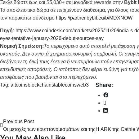
Ξεκλειδώστε έως και $5,030+ σε μοναδικά rewards στην
Bybit
Τα αποκλειστικά δώρα σε περιμένουν διαθέσιμα, για όλους του
τον παρακάτω σύνδεσμο
https://partner.bybit.eu/b/MDXNOW
Πηγή:
https://www.coindesk.com/markets/2025/11/20/india-s-d
eyes-tentative-january-2026-debut-sources-say
Νομική Σημείωση:
Το περιεχόμενο αυτό αποτελεί μετάφραση γ
σκοπούς. Δεν συνιστά χρηματοοικονομική συμβουλή. Οι αναγν
διεξάγουν τη δική τους έρευνα ή να συμβουλευτούν επαγγελματ
επενδυτικές αποφάσεις. Ο ιστότοπος δεν φέρει ευθύνη για τυχό
αποφάσεις που βασίζονται στο περιεχόμενο.
Share:
Tag:
altcoins
blockchain
stablecoins
web3
Previous Post
Οι μετοχές των κρυπτονομισμάτων και της τεχνολογίας ανεβαίν
Η ARK της Cathie W
You May Also Like