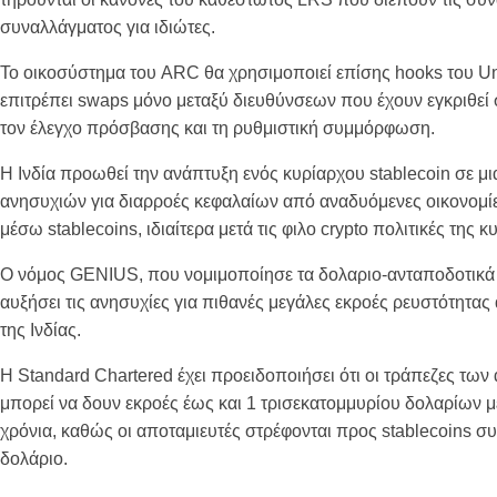
συναλλάγματος για ιδιώτες.
Το οικοσύστημα του ARC θα χρησιμοποιεί επίσης hooks του Un
επιτρέπει swaps μόνο μεταξύ διευθύνσεων που έχουν εγκριθεί 
τον έλεγχο πρόσβασης και τη ρυθμιστική συμμόρφωση.
Η Ινδία προωθεί την ανάπτυξη ενός κυρίαρχου stablecoin σε μ
ανησυχιών για διαρροές κεφαλαίων από αναδυόμενες οικονομί
μέσω stablecoins, ιδιαίτερα μετά τις φιλο crypto πολιτικές της
Ο νόμος GENIUS, που νομιμοποίησε τα δολαριο-ανταποδοτικά s
αυξήσει τις ανησυχίες για πιθανές μεγάλες εκροές ρευστότητα
της Ινδίας.
Η Standard Chartered έχει προειδοποιήσει ότι οι τράπεζες τ
μπορεί να δουν εκροές έως και 1 τρισεκατομμυρίου δολαρίων μ
χρόνια, καθώς οι αποταμιευτές στρέφονται προς stablecoins συ
δολάριο.