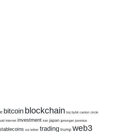
blockchain
bitcoin
ce
boj
bybit
canton
circle
investment
japan
quid
internet
iran
jpmorgan
juventus
web3
trading
stablecoins
trump
sui
tether