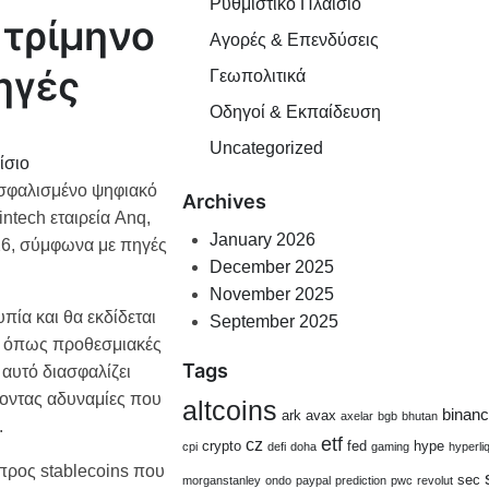
Ρυθμιστικό Πλαίσιο
 τρίμηνο
Αγορές & Επενδύσεις
ηγές
Γεωπολιτικά
Οδηγοί & Εκπαίδευση
Uncategorized
ίσιο
ξασφαλισμένο ψηφιακό
Archives
ntech εταιρεία Anq,
January 2026
026, σύμφωνα με πηγές
December 2025
November 2025
πία και θα εκδίδεται
September 2025
ν, όπως προθεσμιακές
Tags
 αυτό διασφαλίζει
ζοντας αδυναμίες που
altcoins
binan
ark
avax
axelar
bgb
bhutan
.
etf
cz
crypto
fed
hype
cpi
defi
doha
gaming
hyperli
προς stablecoins που
sec
morganstanley
ondo
paypal
prediction
pwc
revolut