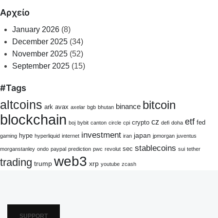
Αρχείο
January 2026
(8)
December 2025
(34)
November 2025
(52)
September 2025
(15)
#Tags
altcoins
bitcoin
binance
ark
avax
axelar
bgb
bhutan
blockchain
etf
cz
crypto
fed
boj
bybit
canton
circle
cpi
defi
doha
investment
japan
hype
gaming
hyperliquid
internet
iran
jpmorgan
juventus
stablecoins
sec
morganstanley
ondo
paypal
prediction
pwc
revolut
sui
tether
web3
trading
trump
xrp
youtube
zcash
SUPPORT