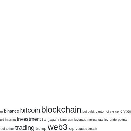
blockchain
bitcoin
binance
crypto
an
boj
bybit
canton
circle
cpi
investment
japan
uid
internet
iran
jpmorgan
juventus
morganstanley
ondo
paypal
web3
trading
trump
xrp
sui
tether
youtube
zcash