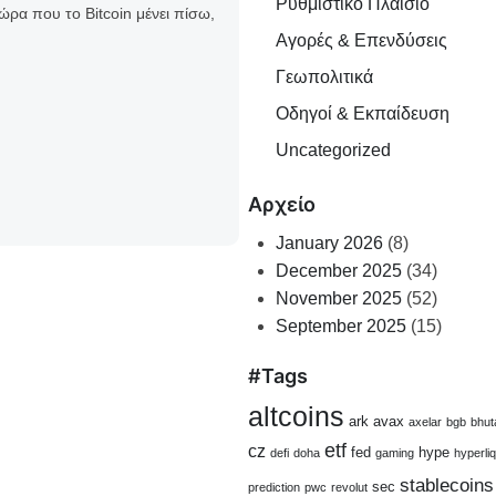
Ρυθμιστικό Πλαίσιο
ώρα που το Bitcoin μένει πίσω,
Αγορές & Επενδύσεις
Γεωπολιτικά
Οδηγοί & Εκπαίδευση
Uncategorized
Αρχείο
January 2026
(8)
December 2025
(34)
November 2025
(52)
September 2025
(15)
#Tags
altcoins
ark
avax
axelar
bgb
bhut
etf
cz
fed
hype
defi
doha
gaming
hyperliq
stablecoins
sec
prediction
pwc
revolut