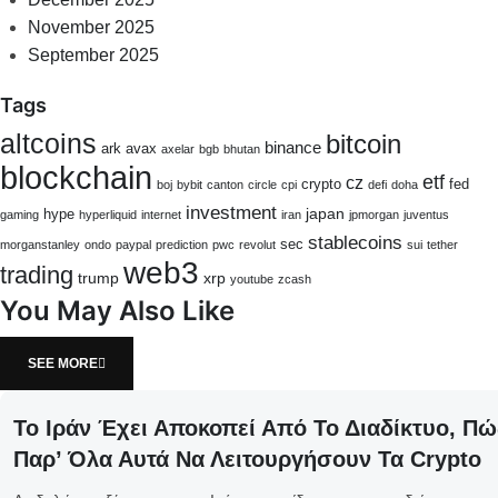
November 2025
September 2025
Tags
altcoins
bitcoin
binance
ark
avax
axelar
bgb
bhutan
blockchain
etf
cz
crypto
fed
boj
bybit
canton
circle
cpi
defi
doha
investment
japan
hype
gaming
hyperliquid
internet
iran
jpmorgan
juventus
stablecoins
sec
morganstanley
ondo
paypal
prediction
pwc
revolut
sui
tether
web3
trading
trump
xrp
youtube
zcash
You May Also Like
SEE MORE
Το Ιράν Έχει Αποκοπεί Από Το Διαδίκτυο, 
Παρ’ Όλα Αυτά Να Λειτουργήσουν Τα Crypto