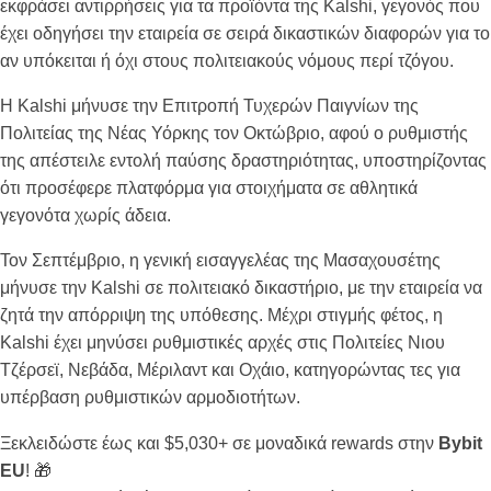
εκφράσει αντιρρήσεις για τα προϊόντα της Kalshi, γεγονός που
έχει οδηγήσει την εταιρεία σε σειρά δικαστικών διαφορών για το
αν υπόκειται ή όχι στους πολιτειακούς νόμους περί τζόγου.
Η Kalshi μήνυσε την Επιτροπή Τυχερών Παιγνίων της
Πολιτείας της Νέας Υόρκης τον Οκτώβριο, αφού ο ρυθμιστής
της απέστειλε εντολή παύσης δραστηριότητας, υποστηρίζοντας
ότι προσέφερε πλατφόρμα για στοιχήματα σε αθλητικά
γεγονότα χωρίς άδεια.
Τον Σεπτέμβριο, η γενική εισαγγελέας της Μασαχουσέτης
μήνυσε την Kalshi σε πολιτειακό δικαστήριο, με την εταιρεία να
ζητά την απόρριψη της υπόθεσης. Μέχρι στιγμής φέτος, η
Kalshi έχει μηνύσει ρυθμιστικές αρχές στις Πολιτείες Νιου
Τζέρσεϊ, Νεβάδα, Μέριλαντ και Οχάιο, κατηγορώντας τες για
υπέρβαση ρυθμιστικών αρμοδιοτήτων.
Ξεκλειδώστε έως και $5,030+ σε μοναδικά rewards στην
Bybit
EU
! 🎁