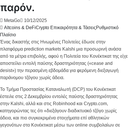
παρόν.
MetaGo
10/12/2025
Altcoins & DeFi
Crypto Επικαιρότητα & Τάσεις
Ρυθμιστικό
Πλαίσιο
Ένας δικαστής στις Ηνωμένες Πολιτείες έδωσε στην
πλατφόρμα prediction markets Kalshi μια προσωρινή ανάσα
από τα μέτρα επιβολής, αφού η Πολιτεία του Κονέκτικατ της είχε
αποστείλει εντολή παύσης δραστηριότητας («cease and
desist») την περασμένη εβδομάδα για φερόμενη διεξαγωγή
παράνομου τζόγου χωρίς άδεια.
Το Τμήμα Προστασίας Καταναλωτή (DCP) του Κονέκτικατ
έστειλε στις 2 Δεκεμβρίου εντολές παύσης δραστηριότητας
στην Kalshi, αλλά και στις Robinhood και Crypto.com,
κατηγορώντας τες ότι «διεξάγουν διαδικτυακό τζόγο χωρίς
άδεια, και πιο συγκεκριμένα στοιχήματα επί αθλητικών
γεγονότων στο Κονέκτικατ μέσω των online συμβολαίων σε