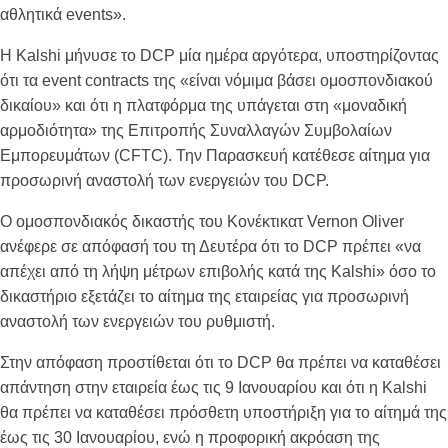
αθλητικά events».
Η Kalshi μήνυσε το DCP μία ημέρα αργότερα, υποστηρίζοντας
ότι τα event contracts της «είναι νόμιμα βάσει ομοσπονδιακού
δικαίου» και ότι η πλατφόρμα της υπάγεται στη «μοναδική
αρμοδιότητα» της Επιτροπής Συναλλαγών Συμβολαίων
Εμπορευμάτων (CFTC). Την Παρασκευή κατέθεσε αίτημα για
προσωρινή αναστολή των ενεργειών του DCP.
Ο ομοσπονδιακός δικαστής του Κονέκτικατ Vernon Oliver
ανέφερε σε απόφασή του τη Δευτέρα ότι το DCP πρέπει «να
απέχει από τη λήψη μέτρων επιβολής κατά της Kalshi» όσο το
δικαστήριο εξετάζει το αίτημα της εταιρείας για προσωρινή
αναστολή των ενεργειών του ρυθμιστή.
Στην απόφαση προστίθεται ότι το DCP θα πρέπει να καταθέσει
απάντηση στην εταιρεία έως τις 9 Ιανουαρίου και ότι η Kalshi
θα πρέπει να καταθέσει πρόσθετη υποστήριξη για το αίτημά της
έως τις 30 Ιανουαρίου, ενώ η προφορική ακρόαση της