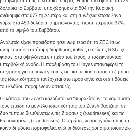
μεταβλητότητα τις τελευταίες ημέρες. Η τιμή του έφτασε τα 723
δολάρια το Σάββατο, υποχώρησε στα 504 την Κυριακή,
ανέκαμψε στα 677 τη Δευτέρα και στη συνέχεια έπεσε ξανά
γύρω στα 450 δολάρια, σημειώνοντας πτώση περίπου 37%
από το υψηλό του Σαββάτου.
Αναλυτές είχαν προειδοποιήσει νωρίτερα ότι το ZEC ίσως
αντιμετωπίσει απότομη διόρθωση, καθώς ο δείκτης RSI είχε
φτάσει στα υψηλότερα επίπεδα του έτους, υποδεικνύοντας
υπερβολική άνοδο. Η παρέμβαση του Hayes επαναφέρει τη
συζήτηση για τα privacy coins, σε μια περίοδο όπου το ζήτημα
της ιδιωτικότητας επανέρχεται στο προσκήνιο και οι επιδόσεις
του κλάδου παραμένουν ασταθείς.
Οι κάτοχοι του Zcash καλούνται να “θωρακίσουν” τα νομίσματά
τους επειδή το μοντέλο ιδιωτικότητας του Zcash βασίζεται σε
δύο τύπους διευθύνσεων, τις διαφανείς (t-addresses) και τις
θωρακισμένες (z-addresses). Οι πρώτες λειτουργούν όπως τα
κοινά δημόσια πορτοφόλια, ενώ οι δεύτερες χρησιμοποιούν zk-