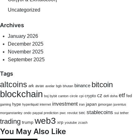
Uncategorized
Archives
January 2026
December 2025
November 2025
September 2025
Tags
altcoins
bitcoin
binance
ark
avax
axelar
bgb
bhutan
blockchain
etf
cz
crypto
fed
boj
bybit
canton
circle
cpi
defi
doha
investment
japan
hype
gaming
hyperliquid
internet
iran
jpmorgan
juventus
stablecoins
sec
morganstanley
ondo
paypal
prediction
pwc
revolut
sui
tether
web3
trading
trump
xrp
youtube
zcash
You May Also Like