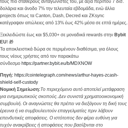
τους πιο σταθερούς ανταγωνιστές του, με αξία περίπου 7 δισ.
δολάρια και άνοδο 7% την τελευταία εβδομάδα, ενώ άλλα
projects όπως τα Canton, Dash, Decred και ZKsync
κατέγραψαν απώλειες από 13% έως 42% μέσα σε επτά ημέρες.
Ξεκλειδώστε έως και $5,030+ σε μοναδικά rewards στην
Bybit
EU
! 🎁
Τα αποκλειστικά δώρα σε περιμένουν διαθέσιμα, για όλους
τους νέους χρήστες από τον παρακάτω
σύνδεσμο
https://partner.bybit.eu/b/MDXNOW
Πηγή:
https://cointelegraph.com/news/arthur-hayes-zcash-
shield-self-custody
Νομική Σημείωση:
Το περιεχόμενο αυτό αποτελεί μετάφραση
για ενημερωτικούς σκοπούς. Δεν συνιστά χρηματοοικονομική
συμβουλή. Οι αναγνώστες θα πρέπει να διεξάγουν τη δική τους
έρευνα ή να συμβουλευτούν επαγγελματίες πριν λάβουν
επενδυτικές αποφάσεις. Ο ιστότοπος δεν φέρει ευθύνη για
τυχόν ανακρίβειες ή αποφάσεις που βασίζονται στο