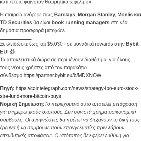
κάτι τέτοιο φαινόταν θεωρητικά ωφέλιμο».
Η εταιρεία ανέφερε πως
Barclays, Morgan Stanley, Moelis και
TD Securities
θα είναι
book-running managers
στη νέα
δημόσια προσφορά μετοχών.
Ξεκλειδώστε έως και $5,030+ σε μοναδικά rewards στην
Bybit
EU
! 🎁
Τα αποκλειστικά δώρα σε περιμένουν διαθέσιμα, για όλους
τους νέους χρήστες από τον παρακάτω
σύνδεσμο
https://partner.bybit.eu/b/MDXNOW
Πηγή:
https://cointelegraph.com/news/strategy-ipo-euro-stock-
stre-fund-more-bitcoin-buys
Νομική Σημείωση:
Το περιεχόμενο αυτό αποτελεί μετάφραση
για ενημερωτικούς σκοπούς. Δεν συνιστά χρηματοοικονομική
συμβουλή. Οι αναγνώστες θα πρέπει να διεξάγουν τη δική τους
έρευνα ή να συμβουλευτούν επαγγελματίες πριν λάβουν
επενδυτικές αποφάσεις. Ο ιστότοπος δεν φέρει ευθύνη για