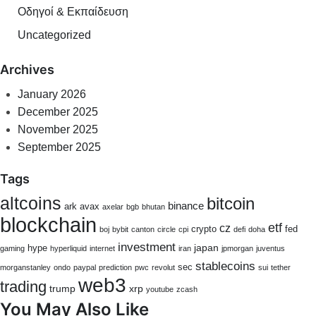
Οδηγοί & Εκπαίδευση
Uncategorized
Archives
January 2026
December 2025
November 2025
September 2025
Tags
altcoins
bitcoin
binance
ark
avax
axelar
bgb
bhutan
blockchain
etf
cz
crypto
fed
boj
bybit
canton
circle
cpi
defi
doha
investment
japan
hype
gaming
hyperliquid
internet
iran
jpmorgan
juventus
stablecoins
sec
morganstanley
ondo
paypal
prediction
pwc
revolut
sui
tether
web3
trading
trump
xrp
youtube
zcash
You May Also Like