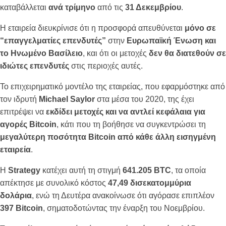
καταβάλλεται
ανά τρίμηνο
από τις
31 Δεκεμβρίου
.
Η εταιρεία διευκρίνισε ότι η προσφορά απευθύνεται
μόνο σε
“επαγγελματίες επενδυτές”
στην
Ευρωπαϊκή Ένωση και
το Ηνωμένο Βασίλειο
, και ότι οι μετοχές
δεν θα διατεθούν σε
ιδιώτες επενδυτές
στις περιοχές αυτές.
Το επιχειρηματικό μοντέλο της εταιρείας, που εφαρμόστηκε από
τον ιδρυτή
Michael Saylor
στα μέσα του 2020, της έχει
επιτρέψει να
εκδίδει μετοχές και να αντλεί κεφάλαια για
αγορές Bitcoin
, κάτι που τη βοήθησε να συγκεντρώσει τη
μεγαλύτερη ποσότητα Bitcoin από κάθε άλλη εισηγμένη
εταιρεία
.
Η
Strategy
κατέχει αυτή τη στιγμή
641.205 BTC
, τα οποία
απέκτησε με συνολικό κόστος
47,49 δισεκατομμύρια
δολάρια
, ενώ τη Δευτέρα ανακοίνωσε ότι αγόρασε επιπλέον
397 Bitcoin
, σηματοδοτώντας την έναρξη του Νοεμβρίου.