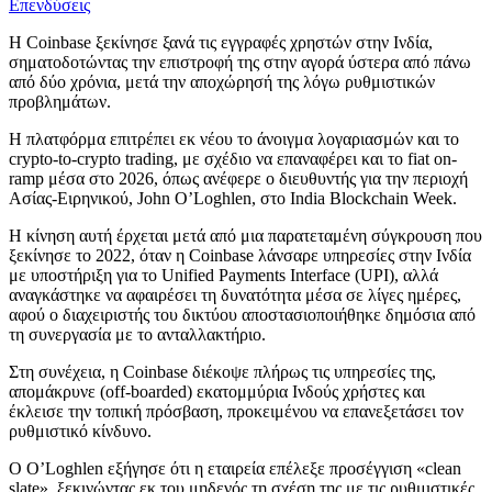
Επενδύσεις
Η Coinbase ξεκίνησε ξανά τις εγγραφές χρηστών στην Ινδία,
σηματοδοτώντας την επιστροφή της στην αγορά ύστερα από πάνω
από δύο χρόνια, μετά την αποχώρησή της λόγω ρυθμιστικών
προβλημάτων.
Η πλατφόρμα επιτρέπει εκ νέου το άνοιγμα λογαριασμών και το
crypto-to-crypto trading, με σχέδιο να επαναφέρει και το fiat on-
ramp μέσα στο 2026, όπως ανέφερε ο διευθυντής για την περιοχή
Ασίας-Ειρηνικού, John O’Loghlen, στο India Blockchain Week.
Η κίνηση αυτή έρχεται μετά από μια παρατεταμένη σύγκρουση που
ξεκίνησε το 2022, όταν η Coinbase λάνσαρε υπηρεσίες στην Ινδία
με υποστήριξη για το Unified Payments Interface (UPI), αλλά
αναγκάστηκε να αφαιρέσει τη δυνατότητα μέσα σε λίγες ημέρες,
αφού ο διαχειριστής του δικτύου αποστασιοποιήθηκε δημόσια από
τη συνεργασία με το ανταλλακτήριο.
Στη συνέχεια, η Coinbase διέκοψε πλήρως τις υπηρεσίες της,
απομάκρυνε (off-boarded) εκατομμύρια Ινδούς χρήστες και
έκλεισε την τοπική πρόσβαση, προκειμένου να επανεξετάσει τον
ρυθμιστικό κίνδυνο.
Ο O’Loghlen εξήγησε ότι η εταιρεία επέλεξε προσέγγιση «clean
slate», ξεκινώντας εκ του μηδενός τη σχέση της με τις ρυθμιστικές