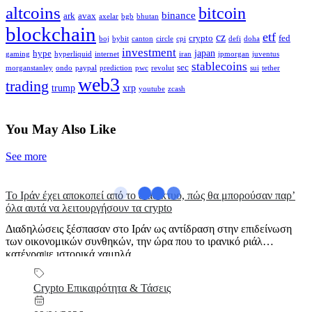
altcoins
bitcoin
binance
ark
avax
axelar
bgb
bhutan
blockchain
etf
cz
crypto
fed
boj
bybit
canton
circle
cpi
defi
doha
investment
japan
hype
gaming
hyperliquid
internet
iran
jpmorgan
juventus
stablecoins
sec
morganstanley
ondo
paypal
prediction
pwc
revolut
sui
tether
web3
trading
trump
xrp
youtube
zcash
You May Also Like
See more
Το Ιράν έχει αποκοπεί από το διαδίκτυο, πώς θα μπορούσαν παρ’
όλα αυτά να λειτουργήσουν τα crypto
Διαδηλώσεις ξέσπασαν στο Ιράν ως αντίδραση στην επιδείνωση
των οικονομικών συνθηκών, την ώρα που το ιρανικό ριάλ
κατέγραψε ιστορικά χαμηλά...
Crypto Επικαιρότητα & Τάσεις