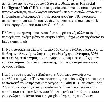
αρχές, και άρχισε να συνεργάζεται απευθείας με τη
Financial
Intelligence Unit (FIU)
, την υπηρεσία που είναι υπεύθυνη για την
παρακολούθηση συναλλαγών ψηφιακών περιουσιακών στοιχείων.
Η Coinbase ολοκλήρωσε την εγγραφή της στην FIU νωρίτερα
μέσα στη χρονιά και άρχισε να δέχεται χρήστες μέσω ενός early-
access προγράμματος από τον Οκτώβριο.
Πλέον η εφαρμογή είναι ανοικτή στο ευρύ κοινό, αλλά το trading
περιορίζεται ακόμη μόνο σε crypto ζεύγη, μέχρι να επιστρέψουν τα
fiat payment rails.
Η Ινδία παραμένει μία από τις πιο δύσκολες μεγάλες αγορές για τα
διεθνή ανταλλακτήρια, λόγω της
σταθερής φορολόγησης 30%
στα κέρδη από crypto
, της απαγόρευσης συμψηφισμού ζημιών
και του
φόρου 1% ανά συναλλαγή
, που πιέζει σημαντικά τους
όγκους trading.
Παρά τη ρυθμιστική αβεβαιότητα, η Coinbase συνεχίζει να
επενδύει στη χώρα. Το venture arm της εταιρείας αύξησε πρόσφατα
το ποσοστό του στην τοπική πλατφόρμα
CoinDCX
, σε αποτίμηση
2,45 δισ. δολαρίων, ενώ η Coinbase σκοπεύει να επεκτείνει το
προσωπικό της στην Ινδία, που ήδη ξεπερνά τα 500 άτομα, τόσο
για εγχώρια προϊόντα όσο και για global γραμμές προϊόντων.