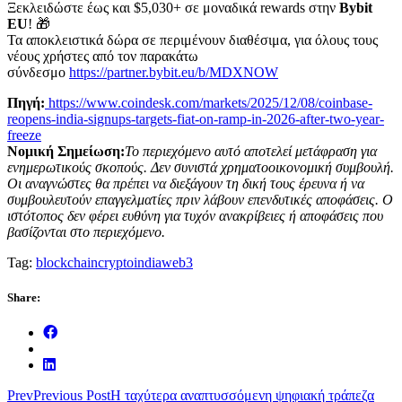
Ξεκλειδώστε έως και $5,030+ σε μοναδικά rewards στην
Bybit
EU
! 🎁
Τα αποκλειστικά δώρα σε περιμένουν διαθέσιμα, για όλους τους
νέους χρήστες από τον παρακάτω
σύνδεσμο
https://partner.bybit.eu/b/MDXNOW
Πηγή:
https://www.coindesk.com/markets/2025/12/08/coinbase-
reopens-india-signups-targets-fiat-on-ramp-in-2026-after-two-year-
freeze
Νομική Σημείωση:
Το περιεχόμενο αυτό αποτελεί μετάφραση για
ενημερωτικούς σκοπούς. Δεν συνιστά χρηματοοικονομική συμβουλή.
Οι αναγνώστες θα πρέπει να διεξάγουν τη δική τους έρευνα ή να
συμβουλευτούν επαγγελματίες πριν λάβουν επενδυτικές αποφάσεις. Ο
ιστότοπος δεν φέρει ευθύνη για τυχόν ανακρίβειες ή αποφάσεις που
βασίζονται στο περιεχόμενο.
Tag:
blockchain
crypto
india
web3
Share:
Prev
Previous Post
Η ταχύτερα αναπτυσσόμενη ψηφιακή τράπεζα