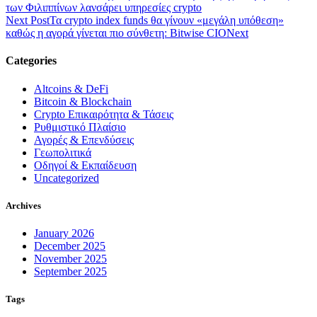
των Φιλιππίνων λανσάρει υπηρεσίες crypto
Next Post
Τα crypto index funds θα γίνουν «μεγάλη υπόθεση»
καθώς η αγορά γίνεται πιο σύνθετη: Bitwise CIO
Next
Categories
Altcoins & DeFi
Bitcoin & Blockchain
Crypto Επικαιρότητα & Τάσεις
Ρυθμιστικό Πλαίσιο
Αγορές & Επενδύσεις
Γεωπολιτικά
Οδηγοί & Εκπαίδευση
Uncategorized
Archives
January 2026
December 2025
November 2025
September 2025
Tags