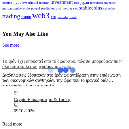
investment
japan
hype
gaming
hyperliquid
internet
iran
jpmorgan
juventus
stablecoins
sec
morganstanley
ondo
paypal
prediction
pwc
revolut
sui
tether
web3
trading
trump
xrp
youtube
zcash
You May Also Like
See more
Το Ιράν έχει αποκοπεί από το διαδίκτυο, πώς θα μπορούσαν παρ’
όλα αυτά να λειτουργήσουν τα crypto
Διαδηλώσεις ξέσπασαν στο Ιράν ως αντίδραση στην επιδείνωση
των οικονομικών συνθηκών, την ώρα που το ιρανικό ριάλ
κατέγραψε ιστορικά χαμηλά...
Crypto Επικαιρότητα & Τάσεις
09/01/2026
Read more