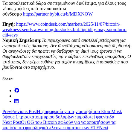
Τα αποκλειστικά δώρα σε περιμένουν διαθέσιμα, για όλους τους
νέους χρήστες από τον παρακάτω
σύνδεσμο
https://partner.bybit.eu/b/MDXNOW
Πηγή:
https://www.coindesk.com/markets/2025/11/07/bitcoin-
weakness-sends-a-warning-to-stocks-but-liquidity-may-soon-turn-
citi-says
Νομική Σημείωση:
Το περιεχόμενο αυτό αποτελεί μετάφραση για
ενημερωτικούς σκοπούς. Δεν συνιστά χρηματοοικονομική συμβουλή.
Οι αναγνώστες θα πρέπει να διεξάγουν τη δική τους έρευνα ή να
συμβουλευτούν επαγγελματίες πριν λάβουν επενδυτικές αποφάσεις. Ο
ιστότοπος δεν φέρει ευθύνη για τυχόν ανακρίβειες ή αποφάσεις που
βασίζονται στο περιεχόμενο.
Share:
Prev
Previous Post
Η ψηφοφορία για την αμοιβή του Elon Musk
ύψους 1 τρισεκατομμυρίου δολαρίων πυροδοτεί φρενίτιδα
Next Post
Οι OG του Bitcoin πωλούν για να αποκτήσουν τα
«απίστευτα φορολογικά πλεονεκτήματα» των ETF
Next