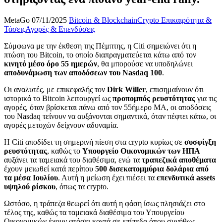
MetaGo
07/11/2025
Bitcoin & Blockchain
Crypto Επικαιρότητα &
Τάσεις
Αγορές & Επενδύσεις
Σύμφωνα με την έκθεση της Πέμπτης, η Citi σημειώνει ότι η
πτώση του Bitcoin, το οποίο διαπραγματεύεται κάτω από τον
κινητό μέσο όρο 55 ημερών
, θα μπορούσε να υποδηλώνει
αποδυνάμωση των αποδόσεων του Nasdaq 100
.
Οι αναλυτές, με επικεφαλής τον
Dirk Willer
, επισημαίνουν ότι
ιστορικά το Bitcoin λειτουργεί ως
προπομπός ρευστότητας
για τις
αγορές, όταν βρίσκεται πάνω από τον 55ήμερο ΜΑ, οι αποδόσεις
του Nasdaq τείνουν να αυξάνονται σημαντικά, όταν πέφτει κάτω, οι
αγορές μετοχών δείχνουν αδυναμία.
Η Citi αποδίδει τη σημερινή πίεση στα crypto κυρίως σε
συσφίγξη
ρευστότητας
, καθώς το
Υπουργείο Οικονομικών των ΗΠΑ
αυξάνει τα ταμειακά του διαθέσιμα, ενώ τα
τραπεζικά αποθέματα
έχουν μειωθεί κατά περίπου
500 δισεκατομμύρια δολάρια από
τα μέσα Ιουλίου
. Αυτή η μείωση έχει πιέσει τα
επενδυτικά assets
υψηλού ρίσκου
, όπως τα crypto.
Ωστόσο, η τράπεζα θεωρεί ότι αυτή η φάση ίσως πλησιάζει στο
τέλος της, καθώς τα ταμειακά διαθέσιμα του Υπουργείου
Οικονομικών έχουν φτάσει κοντά σε επίπεδα όπου συνήθως