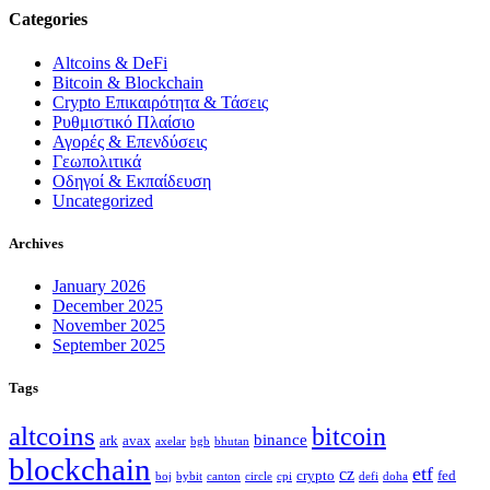
Categories
Altcoins & DeFi
Bitcoin & Blockchain
Crypto Επικαιρότητα & Τάσεις
Ρυθμιστικό Πλαίσιο
Αγορές & Επενδύσεις
Γεωπολιτικά
Οδηγοί & Εκπαίδευση
Uncategorized
Archives
January 2026
December 2025
November 2025
September 2025
Tags
altcoins
bitcoin
binance
ark
avax
axelar
bgb
bhutan
blockchain
etf
cz
crypto
fed
boj
bybit
canton
circle
cpi
defi
doha