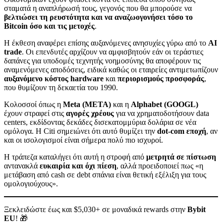
σταματά η αναπλήρωσή τους, γεγονός που θα μπορούσε να
βελτιώσει τη ρευστότητα και να αναζωογονήσει τόσο το
Bitcoin όσο και τις μετοχές
.
Η έκθεση αναφέρει επίσης αυξανόμενες ανησυχίες γύρω από το
AI
trade
. Οι επενδυτές αρχίζουν να αμφισβητούν εάν οι τεράστιες
δαπάνες για υποδομές τεχνητής νοημοσύνης θα αποφέρουν τις
αναμενόμενες αποδόσεις, ειδικά καθώς οι εταιρείες αντιμετωπίζουν
αυξανόμενο κόστος hardware
και
περιορισμούς προσφοράς
,
που θυμίζουν τη δεκαετία του 1990.
Κολοσσοί όπως η
Meta (META)
και η
Alphabet (GOOGL)
έχουν στραφεί στις
αγορές χρέους
για να χρηματοδοτήσουν data
centers, εκδίδοντας δεκάδες δισεκατομμύρια δολάρια σε νέα
ομόλογα. Η Citi σημειώνει ότι αυτό θυμίζει την
dot-com εποχή
, αν
και οι ισολογισμοί είναι σήμερα πολύ πιο ισχυροί.
Η τράπεζα καταλήγει ότι αυτή η στροφή από
μετρητά σε πίστωση
αντανακλά
ευκαιρία και όχι πίεση
, αλλά προειδοποιεί πως «η
μετάβαση από cash σε debt σπάνια είναι θετική εξέλιξη για τους
ομολογιούχους».
Ξεκλειδώστε έως και $5,030+ σε μοναδικά rewards στην
Bybit
EU
! 🎁