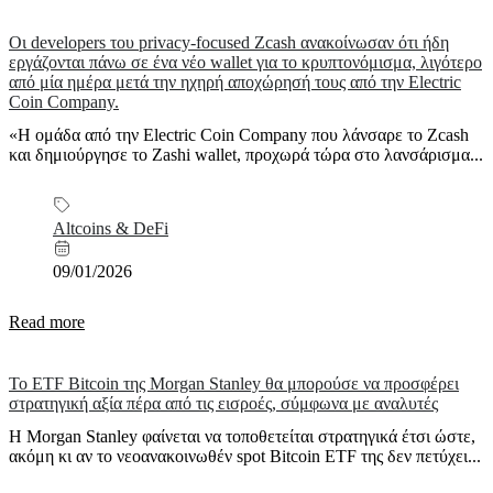
Οι developers του privacy-focused Zcash ανακοίνωσαν ότι ήδη
εργάζονται πάνω σε ένα νέο wallet για το κρυπτονόμισμα, λιγότερο
από μία ημέρα μετά την ηχηρή αποχώρησή τους από την Electric
Coin Company.
«Η ομάδα από την Electric Coin Company που λάνσαρε το Zcash
και δημιούργησε το Zashi wallet, προχωρά τώρα στο λανσάρισμα...
Altcoins & DeFi
09/01/2026
Read more
Το ETF Bitcoin της Morgan Stanley θα μπορούσε να προσφέρει
στρατηγική αξία πέρα από τις εισροές, σύμφωνα με αναλυτές
Η Morgan Stanley φαίνεται να τοποθετείται στρατηγικά έτσι ώστε,
ακόμη κι αν το νεοανακοινωθέν spot Bitcoin ETF της δεν πετύχει...