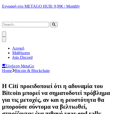
Εγγραφή στο METAGO HUB: 9,99€ / Monthly
Αρχική
Μαθήματα
Join Discord
Σύνδεση MetaGo
Home
Bitcoin & Blockchain
Η Citi προειδοποιεί ότι η αδυναμία του
Bitcoin μπορεί να σηματοδοτεί πρόβλημα
για τις μετοχές, αν και η ρευστότητα θα
μπορούσε σύντομα να βελτιωθεί,
στηρίζοντας ένα πιθανό year-end rally.