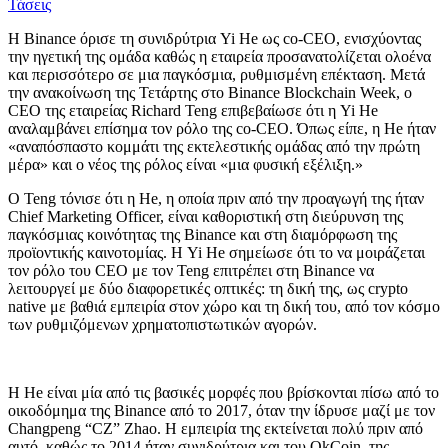
Τάσεις
Η Binance όρισε τη συνιδρύτρια Yi He ως co-CEO, ενισχύοντας
την ηγετική της ομάδα καθώς η εταιρεία προσανατολίζεται ολοένα
και περισσότερο σε μια παγκόσμια, ρυθμισμένη επέκταση. Μετά
την ανακοίνωση της Τετάρτης στο Binance Blockchain Week, ο
CEO της εταιρείας Richard Teng επιβεβαίωσε ότι η Yi He
αναλαμβάνει επίσημα τον ρόλο της co-CEO. Όπως είπε, η He ήταν
«αναπόσπαστο κομμάτι της εκτελεστικής ομάδας από την πρώτη
μέρα» και ο νέος της ρόλος είναι «μια φυσική εξέλιξη.»
Ο Teng τόνισε ότι η He, η οποία πριν από την προαγωγή της ήταν
Chief Marketing Officer, είναι καθοριστική στη διεύρυνση της
παγκόσμιας κοινότητας της Binance και στη διαμόρφωση της
προϊοντικής καινοτομίας. Η Yi He σημείωσε ότι το να μοιράζεται
τον ρόλο του CEO με τον Teng επιτρέπει στη Binance να
λειτουργεί με δύο διαφορετικές οπτικές: τη δική της, ως crypto
native με βαθιά εμπειρία στον χώρο και τη δική του, από τον κόσμο
των ρυθμιζόμενων χρηματοπιστωτικών αγορών.
Η He είναι μία από τις βασικές μορφές που βρίσκονται πίσω από το
οικοδόμημα της Binance από το 2017, όταν την ίδρυσε μαζί με τον
Changpeng “CZ” Zhao. Η εμπειρία της εκτείνεται πολύ πριν από
αυτό, καθώς το 2014 ήταν συνιδρύτρια και του OkCoin, της