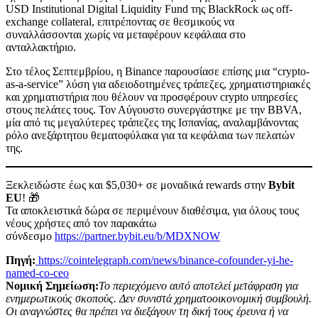
USD Institutional Digital Liquidity Fund της BlackRock ως off-
exchange collateral, επιτρέποντας σε θεσμικούς να
συναλλάσσονται χωρίς να μεταφέρουν κεφάλαια στο
ανταλλακτήριο.
Στο τέλος Σεπτεμβρίου, η Binance παρουσίασε επίσης μια “crypto-
as-a-service” λύση για αδειοδοτημένες τράπεζες, χρηματιστηριακές
και χρηματιστήρια που θέλουν να προσφέρουν crypto υπηρεσίες
στους πελάτες τους. Τον Αύγουστο συνεργάστηκε με την BBVA,
μία από τις μεγαλύτερες τράπεζες της Ισπανίας, αναλαμβάνοντας
ρόλο ανεξάρτητου θεματοφύλακα για τα κεφάλαια των πελατών
της.
Ξεκλειδώστε έως και $5,030+ σε μοναδικά rewards στην
Bybit
EU
! 🎁
Τα αποκλειστικά δώρα σε περιμένουν διαθέσιμα, για όλους τους
νέους χρήστες από τον παρακάτω
σύνδεσμο
https://partner.bybit.eu/b/MDXNOW
Πηγή:
https://cointelegraph.com/news/binance-cofounder-yi-he-
named-co-ceo
Νομική Σημείωση:
Το περιεχόμενο αυτό αποτελεί μετάφραση για
ενημερωτικούς σκοπούς. Δεν συνιστά χρηματοοικονομική συμβουλή.
Οι αναγνώστες θα πρέπει να διεξάγουν τη δική τους έρευνα ή να