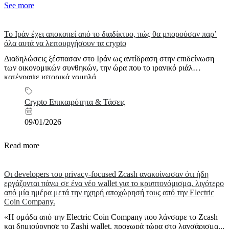
See more
Το Ιράν έχει αποκοπεί από το διαδίκτυο, πώς θα μπορούσαν παρ’
όλα αυτά να λειτουργήσουν τα crypto
Διαδηλώσεις ξέσπασαν στο Ιράν ως αντίδραση στην επιδείνωση
των οικονομικών συνθηκών, την ώρα που το ιρανικό ριάλ
κατέγραψε ιστορικά χαμηλά...
Crypto Επικαιρότητα & Τάσεις
09/01/2026
Read more
Οι developers του privacy-focused Zcash ανακοίνωσαν ότι ήδη
εργάζονται πάνω σε ένα νέο wallet για το κρυπτονόμισμα, λιγότερο
από μία ημέρα μετά την ηχηρή αποχώρησή τους από την Electric
Coin Company.
«Η ομάδα από την Electric Coin Company που λάνσαρε το Zcash
και δημιούργησε το Zashi wallet, προχωρά τώρα στο λανσάρισμα...