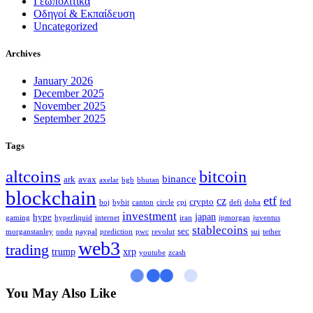
Γεωπολιτικά
Οδηγοί & Εκπαίδευση
Uncategorized
Archives
January 2026
December 2025
November 2025
September 2025
Tags
altcoins
bitcoin
binance
ark
avax
axelar
bgb
bhutan
blockchain
etf
cz
crypto
fed
boj
bybit
canton
circle
cpi
defi
doha
investment
japan
hype
gaming
hyperliquid
internet
iran
jpmorgan
juventus
stablecoins
sec
morganstanley
ondo
paypal
prediction
pwc
revolut
sui
tether
web3
trading
trump
xrp
youtube
zcash
You May Also Like