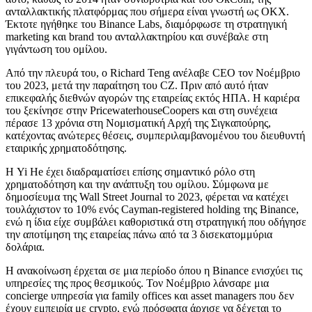
ανταλλακτικής πλατφόρμας που σήμερα είναι γνωστή ως OKX.
Έκτοτε ηγήθηκε του Binance Labs, διαμόρφωσε τη στρατηγική
marketing και brand του ανταλλακτηρίου και συνέβαλε στη
γιγάντωση του ομίλου.
Από την πλευρά του, ο Richard Teng ανέλαβε CEO τον Νοέμβριο
του 2023, μετά την παραίτηση του CZ. Πριν από αυτό ήταν
επικεφαλής διεθνών αγορών της εταιρείας εκτός ΗΠΑ. Η καριέρα
του ξεκίνησε στην PricewaterhouseCoopers και στη συνέχεια
πέρασε 13 χρόνια στη Νομισματική Αρχή της Σιγκαπούρης,
κατέχοντας ανώτερες θέσεις, συμπεριλαμβανομένου του διευθυντή
εταιρικής χρηματοδότησης.
Η Yi He έχει διαδραματίσει επίσης σημαντικό ρόλο στη
χρηματοδότηση και την ανάπτυξη του ομίλου. Σύμφωνα με
δημοσίευμα της Wall Street Journal το 2023, φέρεται να κατέχει
τουλάχιστον το 10% ενός Cayman-registered holding της Binance,
ενώ η ίδια είχε συμβάλει καθοριστικά στη στρατηγική που οδήγησε
την αποτίμηση της εταιρείας πάνω από τα 3 δισεκατομμύρια
δολάρια.
Η ανακοίνωση έρχεται σε μια περίοδο όπου η Binance ενισχύει τις
υπηρεσίες της προς θεσμικούς. Τον Νοέμβριο λάνσαρε μια
concierge υπηρεσία για family offices και asset managers που δεν
έχουν εμπειρία με crypto, ενώ πρόσφατα άρχισε να δέχεται το