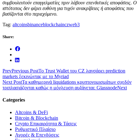
συμβουλευτούν επαγγελματίες πριν λάβουν επενδυτικές αποφάσεις. Ο
ιστότοπος δεν φέρει ευθύνη για τυχόν ανακρίβειες ή αποφάσεις που
βασίζονται στο περιεχόμενο.
Tag:
altcoins
binance
blockchain
cz
web3
Share:
Prev
Previous Post
Το Trust Wallet του CZ λανσάρει prediction
markets ξεκινώντας με το Myriad
Next Post
Τα καθημερινά liquidations κρυπτονομισμάτων σχεδόν
τριπλασιάζονται καθώς η μόχλευση αυξάνεται: Glassnode
Next
Categories
Altcoins & DeFi
Bitcoin & Blockchain
Crypto Επικαιρότητα & Τάσεις
Ρυθμιστικό Πλαίσιο
Αγορές & Επενδύσεις