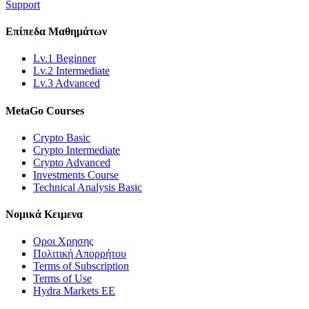
Support
Επίπεδα
Μαθημάτων
Lv.1 Beginner
Lv.2 Intermediate
Lv.3 Advanced
MetaGo
Courses
Crypto Basic
Crypto Intermediate
Crypto Advanced
Investments Course
Technical Analysis Basic
Νομικά
Κειμενα
Οροι Χρησης
Πολιτική Απορρήτου
Terms of Subscription
Terms of Use
Hydra Markets EE