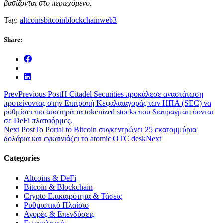
βασίζονται στο περιεχόμενο.
Tag:
altcoins
bitcoin
blockchain
web3
Share:
Prev
Previous Post
Η Citadel Securities προκάλεσε αναστάτωση
προτείνοντας στην Επιτροπή Κεφαλαιαγοράς των ΗΠΑ (SEC) να
ρυθμίσει πιο αυστηρά τα tokenized stocks που διαπραγματεύονται
σε DeFi πλατφόρμες.
Next Post
Το Portal to Bitcoin συγκεντρώνει 25 εκατομμύρια
δολάρια και εγκαινιάζει το atomic OTC desk
Next
Categories
Altcoins & DeFi
Bitcoin & Blockchain
Crypto Επικαιρότητα & Τάσεις
Ρυθμιστικό Πλαίσιο
Αγορές & Επενδύσεις
Γεωπολιτικά