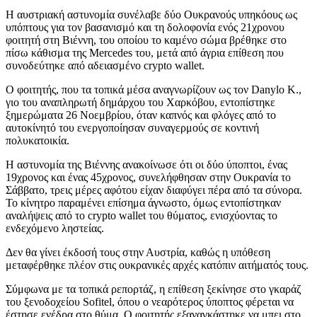
Η αυστριακή αστυνομία συνέλαβε δύο Ουκρανούς υπηκόους ως
υπόπτους για τον βασανισμό και τη δολοφονία ενός 21χρονου
φοιτητή στη Βιέννη, του οποίου το καμένο σώμα βρέθηκε στο
πίσω κάθισμα της Mercedes του, μετά από άγρια επίθεση που
συνοδεύτηκε από αδειασμένο crypto wallet.
Ο φοιτητής, που τα τοπικά μέσα αναγνωρίζουν ως τον Danylo K.,
γιο του αναπληρωτή δημάρχου του Χαρκόβου, εντοπίστηκε
ξημερώματα 26 Νοεμβρίου, όταν καπνός και φλόγες από το
αυτοκίνητό του ενεργοποίησαν συναγερμούς σε κοντινή
πολυκατοικία.
Η αστυνομία της Βιέννης ανακοίνωσε ότι οι δύο ύποπτοι, ένας
19χρονος και ένας 45χρονος, συνελήφθησαν στην Ουκρανία το
Σάββατο, τρεις μέρες αφότου είχαν διαφύγει πέρα από τα σύνορα.
Το κίνητρο παραμένει επίσημα άγνωστο, όμως εντοπίστηκαν
αναλήψεις από το crypto wallet του θύματος, ενισχύοντας το
ενδεχόμενο ληστείας.
Δεν θα γίνει έκδοσή τους στην Αυστρία, καθώς η υπόθεση
μεταφέρθηκε πλέον στις ουκρανικές αρχές κατόπιν αιτήματός τους.
Σύμφωνα με τα τοπικά ρεπορτάζ, η επίθεση ξεκίνησε στο γκαράζ
του ξενοδοχείου Sofitel, όπου ο νεαρότερος ύποπτος φέρεται να
έστησε ενέδρα στο θύμα. Ο φοιτητής εξαναγκάστηκε να μπει στο