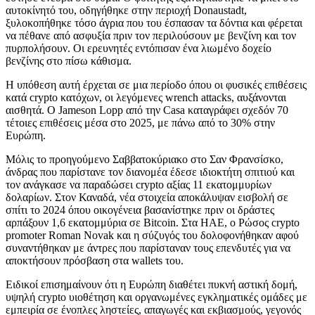
αυτοκίνητό του, οδηγήθηκε στην περιοχή Donaustadt,
ξυλοκοπήθηκε τόσο άγρια που του έσπασαν τα δόντια και φέρεται
να πέθανε από ασφυξία πριν τον περιλούσουν με βενζίνη και τον
πυρπολήσουν. Οι ερευνητές εντόπισαν ένα λιωμένο δοχείο
βενζίνης στο πίσω κάθισμα.
Η υπόθεση αυτή έρχεται σε μια περίοδο όπου οι φυσικές επιθέσεις
κατά crypto κατόχων, οι λεγόμενες wrench attacks, αυξάνονται
αισθητά. Ο Jameson Lopp από την Casa καταγράφει σχεδόν 70
τέτοιες επιθέσεις μέσα στο 2025, με πάνω από το 30% στην
Ευρώπη.
Μόλις το προηγούμενο Σαββατοκύριακο στο Σαν Φρανσίσκο,
άνδρας που παρίστανε τον διανομέα έδεσε ιδιοκτήτη σπιτιού και
τον ανάγκασε να παραδώσει crypto αξίας 11 εκατομμυρίων
δολαρίων. Στον Καναδά, νέα στοιχεία αποκάλυψαν εισβολή σε
σπίτι το 2024 όπου οικογένεια βασανίστηκε πριν οι δράστες
αρπάξουν 1,6 εκατομμύρια σε Bitcoin. Στα ΗΑΕ, ο Ρώσος crypto
promoter Roman Novak και η σύζυγός του δολοφονήθηκαν αφού
συναντήθηκαν με άντρες που παρίσταναν τους επενδυτές για να
αποκτήσουν πρόσβαση στα wallets του.
Ειδικοί επισημαίνουν ότι η Ευρώπη διαθέτει πυκνή αστική δομή,
υψηλή crypto υιοθέτηση και οργανωμένες εγκληματικές ομάδες με
εμπειρία σε ένοπλες ληστείες, απαγωγές και εκβιασμούς, γεγονός