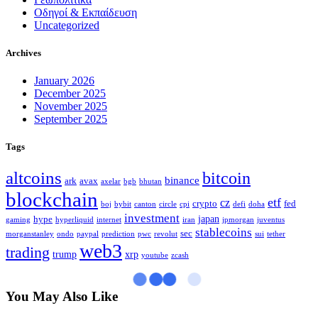
Οδηγοί & Εκπαίδευση
Uncategorized
Archives
January 2026
December 2025
November 2025
September 2025
Tags
altcoins
bitcoin
binance
ark
avax
axelar
bgb
bhutan
blockchain
etf
cz
crypto
fed
boj
bybit
canton
circle
cpi
defi
doha
investment
japan
hype
gaming
hyperliquid
internet
iran
jpmorgan
juventus
stablecoins
sec
morganstanley
ondo
paypal
prediction
pwc
revolut
sui
tether
web3
trading
trump
xrp
youtube
zcash
You May Also Like