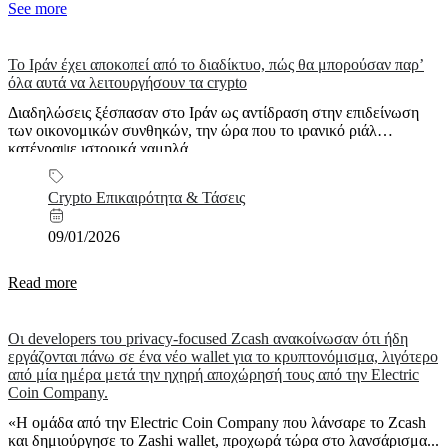
See more
Το Ιράν έχει αποκοπεί από το διαδίκτυο, πώς θα μπορούσαν παρ’
όλα αυτά να λειτουργήσουν τα crypto
Διαδηλώσεις ξέσπασαν στο Ιράν ως αντίδραση στην επιδείνωση
των οικονομικών συνθηκών, την ώρα που το ιρανικό ριάλ
κατέγραψε ιστορικά χαμηλά...
Crypto Επικαιρότητα & Τάσεις
09/01/2026
Read more
Οι developers του privacy-focused Zcash ανακοίνωσαν ότι ήδη
εργάζονται πάνω σε ένα νέο wallet για το κρυπτονόμισμα, λιγότερο
από μία ημέρα μετά την ηχηρή αποχώρησή τους από την Electric
Coin Company.
«Η ομάδα από την Electric Coin Company που λάνσαρε το Zcash
και δημιούργησε το Zashi wallet, προχωρά τώρα στο λανσάρισμα...