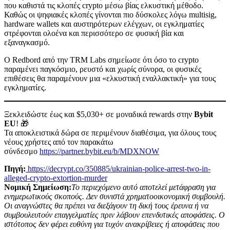
που καθιστά τις κλοπές crypto μέσω βίας ελκυστική μέθοδο.
Καθώς οι ψηφιακές κλοπές γίνονται πιο δύσκολες λόγω multisig,
hardware wallets και αυστηρότερων ελέγχων, οι εγκληματίες
στρέφονται ολοένα και περισσότερο σε φυσική βία και
εξαναγκασμό.
Ο Redbord από την TRM Labs σημείωσε ότι όσο το crypto
παραμένει παγκόσμιο, ρευστό και χωρίς σύνορα, οι φυσικές
επιθέσεις θα παραμένουν μια «ελκυστική εναλλακτική» για τους
εγκληματίες.
Ξεκλειδώστε έως και $5,030+ σε μοναδικά rewards στην
Bybit
EU
! 🎁
Τα αποκλειστικά δώρα σε περιμένουν διαθέσιμα, για όλους τους
νέους χρήστες από τον παρακάτω
σύνδεσμο
https://partner.bybit.eu/b/MDXNOW
Πηγή:
https://decrypt.co/350885/ukrainian-police-arrest-two-in-
alleged-crypto-extortion-murder
Νομική Σημείωση:
Το περιεχόμενο αυτό αποτελεί μετάφραση για
ενημερωτικούς σκοπούς. Δεν συνιστά χρηματοοικονομική συμβουλή.
Οι αναγνώστες θα πρέπει να διεξάγουν τη δική τους έρευνα ή να
συμβουλευτούν επαγγελματίες πριν λάβουν επενδυτικές αποφάσεις. Ο
ιστότοπος δεν φέρει ευθύνη για τυχόν ανακρίβειες ή αποφάσεις που