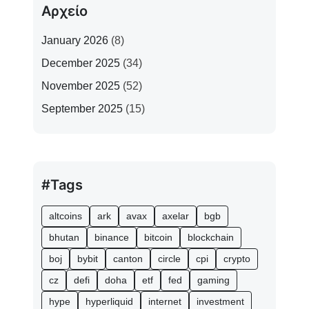
Αρχείο
January 2026
(8)
December 2025
(34)
November 2025
(52)
September 2025
(15)
#Tags
altcoins
ark
avax
axelar
bgb
bhutan
binance
bitcoin
blockchain
boj
bybit
canton
circle
cpi
crypto
cz
defi
doha
etf
fed
gaming
hype
hyperliquid
internet
investment