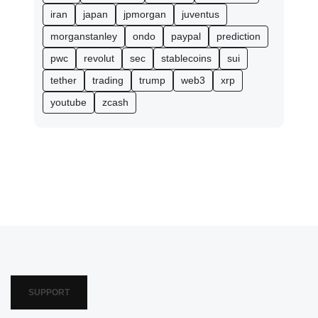
iran
japan
jpmorgan
juventus
morganstanley
ondo
paypal
prediction
pwc
revolut
sec
stablecoins
sui
tether
trading
trump
web3
xrp
youtube
zcash
SUPPORT